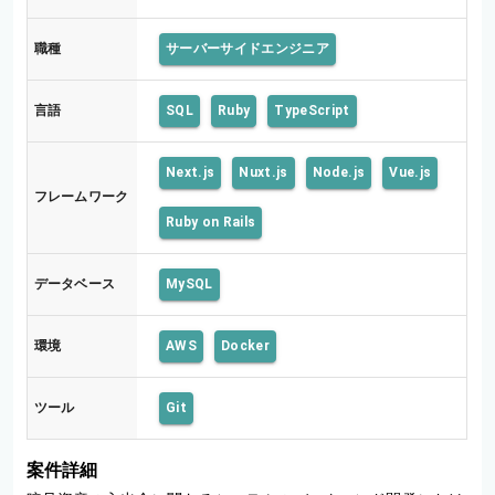
職種
サーバーサイドエンジニア
言語
SQL
Ruby
TypeScript
Next.js
Nuxt.js
Node.js
Vue.js
フレームワーク
Ruby on Rails
データベース
MySQL
環境
AWS
Docker
ツール
Git
案件詳細