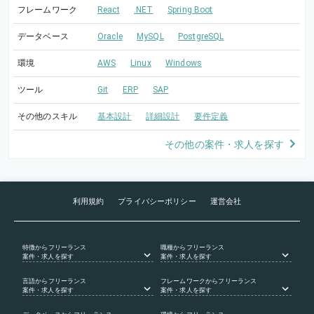
フレームワーク
React
.NET
Spring Boot
データベース
Oracle
MySQL
PostgreSQL
環境
AWS
Linux
Windows
ツール
Git
ERP
SAP
その他のスキル
基本設計
詳細設計
要件定義
その他の案件・求人を探す
利用規約
プライバシーポリシー
運営会社
特徴
からフリーランス
職種
からフリーランス
案件・求人を探す
案件・求人を探す
言語
からフリーランス
フレームワーク
からフリーランス
案件・求人を探す
案件・求人を探す