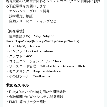
暗号資産の入出金に関わるシステムのバックエンド開発におけ
る下記業務をお願いします。 

・エンハンス、グロース開発 

・技術選定、検証 

・自動テストのコーディングなど

【開発環境】

・使用言語(FW) :Ruby(Ruby on 
Rails)/TypeScript(Node.js/Nuxt.js/Vue.js/Next.js)

・DB：MySQL/Aurora

・インフラ：Docker/Terraform

・クラウド：AWS

・コミュニケーションツール：Slack

・ソースコード管理：GitHub/GitLab/Atlassian JIRA

・モニタリング：Bugsnag/NewRelic

・その他ツール：Confluence
求めるスキル
・Ruby(RubyonRails)を用いた開発経験

・金融機関でのWebシステム開発経験

・PM/TL等のリーダー経験