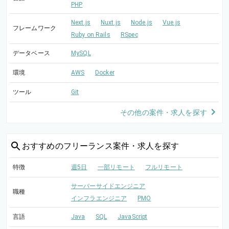
PHP
Next.js
Nuxt.js
Node.js
Vue.js
フレームワーク
Ruby on Rails
RSpec
データベース
MySQL
環境
AWS
Docker
ツール
Git
その他の案件・求人を探す
おすすめの
フリーランス案件・求人を探す
特徴
週5日
一部リモート
フルリモート
サーバーサイドエンジニア
職種
インフラエンジニア
PMO
言語
Java
SQL
JavaScript