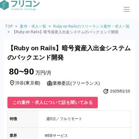
TOP
>
案件・求人一覧
>
Ruby on Railsのフリーランス案件・求人一覧
>
【Ruby on Rails】暗号資産入出金システムのバックエンド開発
【Ruby on Rails】暗号資産入出金システム
のバックエンド開発
80~90
万円/月
渋谷
(
東京都
)
業務委託(フリーランス)
2025/01/10
この案件・求人について話を聞いてみる
特徴
週5日／フルリモート
業界
WEBサービス