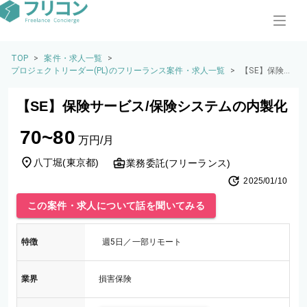
TOP
>
案件・求人一覧
>
プロジェクトリーダー(PL)のフリーランス案件・求人一覧
>
【SE】保険サ
ービス/保険
システムの内
【SE】保険サービス/保険システムの内製化
製化
70~80
万円/月
八丁堀
(
東京都
)
業務委託(フリーランス)
2025/01/10
この案件・求人について話を聞いてみる
特徴
週5日／一部リモート
業界
損害保険