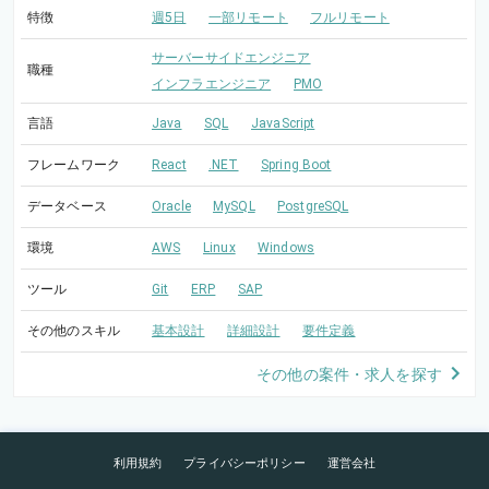
特徴
週5日
一部リモート
フルリモート
サーバーサイドエンジニア
職種
インフラエンジニア
PMO
言語
Java
SQL
JavaScript
フレームワーク
React
.NET
Spring Boot
データベース
Oracle
MySQL
PostgreSQL
環境
AWS
Linux
Windows
ツール
Git
ERP
SAP
その他のスキル
基本設計
詳細設計
要件定義
その他の案件・求人を探す
利用規約
プライバシーポリシー
運営会社