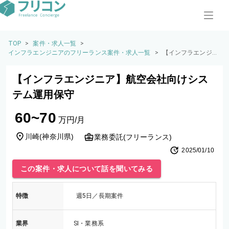
TOP
>
案件・求人一覧
>
インフラエンジニアのフリーランス案件・求人一覧
>
【インフラエンジニ
ア】航空会社向けシ
ステム運用保守
【インフラエンジニア】航空会社向けシス
テム運用保守
60~70
万円/月
川崎
(
神奈川県
)
業務委託(フリーランス)
2025/01/10
この案件・求人について話を聞いてみる
特徴
週5日／長期案件
業界
SI・業務系