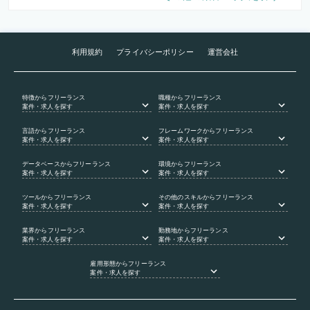
利用規約
プライバシーポリシー
運営会社
特徴
からフリーランス
職種
からフリーランス
案件・求人を探す
案件・求人を探す
言語
からフリーランス
フレームワーク
からフリーランス
案件・求人を探す
案件・求人を探す
データベース
からフリーランス
環境
からフリーランス
案件・求人を探す
案件・求人を探す
ツール
からフリーランス
その他のスキル
からフリーランス
案件・求人を探す
案件・求人を探す
業界
からフリーランス
勤務地
からフリーランス
案件・求人を探す
案件・求人を探す
雇用形態
からフリーランス
案件・求人を探す