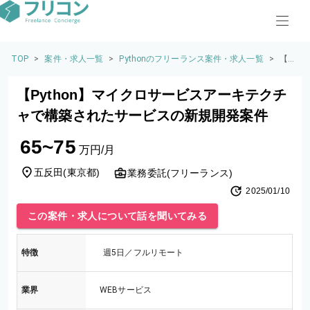
TOP
>
案件・求人一覧
>
Pythonのフリーランス案件・求人一覧
>
【P
yth
o
【Python】マイクロサービスアーキテクチ
n】
マイ
ャで構築されたサービスの新規開発案件
クロ
サー
65~75
ビス
万円/月
アー
キテ
五反田
(
東京都
)
業務委託(フリーランス)
クチ
2025/01/10
ャで
構築
この案件・求人について話を聞いてみる
され
たサ
ービ
特徴
週5日／フルリモート
スの
新規
開発
業界
WEBサービス
案件