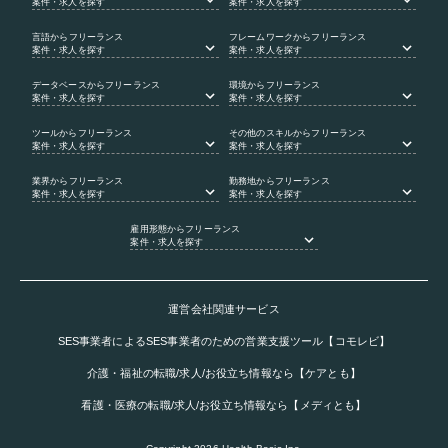
案件・求人を探す
案件・求人を探す
言語
からフリーランス
フレームワーク
からフリーランス
案件・求人を探す
案件・求人を探す
データベース
からフリーランス
環境
からフリーランス
案件・求人を探す
案件・求人を探す
ツール
からフリーランス
その他のスキル
からフリーランス
案件・求人を探す
案件・求人を探す
業界
からフリーランス
勤務地
からフリーランス
案件・求人を探す
案件・求人を探す
雇用形態
からフリーランス
案件・求人を探す
運営会社関連サービス
SES事業者によるSES事業者のための営業支援ツール【コモレビ】
介護・福祉の転職/求人/お役立ち情報なら【ケアとも】
看護・医療の転職/求人/お役立ち情報なら【メディとも】