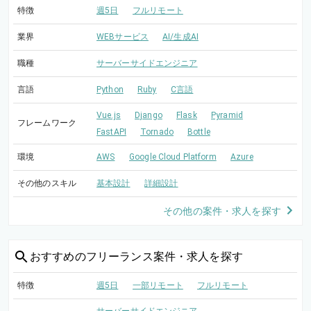
特徴
週5日
フルリモート
業界
WEBサービス
AI/生成AI
職種
サーバーサイドエンジニア
言語
Python
Ruby
C言語
Vue.js
Django
Flask
Pyramid
フレームワーク
FastAPI
Tornado
Bottle
環境
AWS
Google Cloud Platform
Azure
その他のスキル
基本設計
詳細設計
その他の案件・求人を探す
おすすめの
フリーランス案件・求人を探す
特徴
週5日
一部リモート
フルリモート