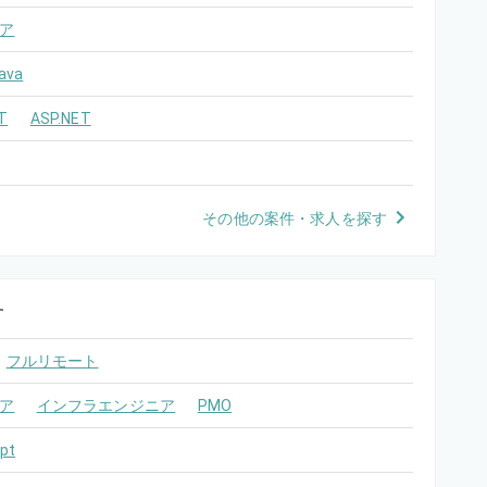
ア
ava
T
ASP.NET
その他の案件・求人を探す
す
フルリモート
ア
インフラエンジニア
PMO
pt