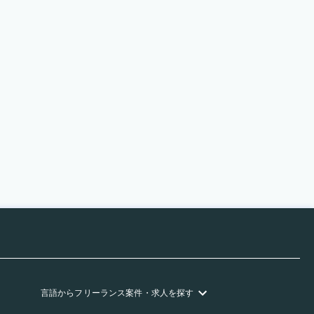
言語
からフリーランス
案件・求人を探す