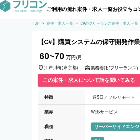
ご利用の流れ
案件・求人一覧
お役立ちコ
TOP
>
案件・求人一覧
>
C#のフリーランス案件・求人一覧
【C#】購買システムの保守開発作
60~70
万円/月
江戸川橋
(
東京都
)
業務委託(フリーランス)
この案件・求人について話を聞いてみる
特徴
週5日／フルリモート
業界
WEBサービス
職種
サーバーサイドエンジ