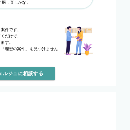
て探し直しかな。
？
開案件です。
だくだけで、
します。
と
「理想の案件」を見つけません
ェルジュに相談する