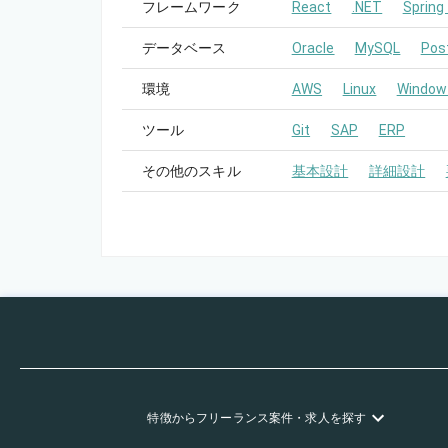
フレームワーク
React
.NET
Spring
データベース
Oracle
MySQL
Pos
環境
AWS
Linux
Window
ツール
Git
SAP
ERP
その他のスキル
基本設計
詳細設計
特徴
からフリーランス
案件・求人を探す