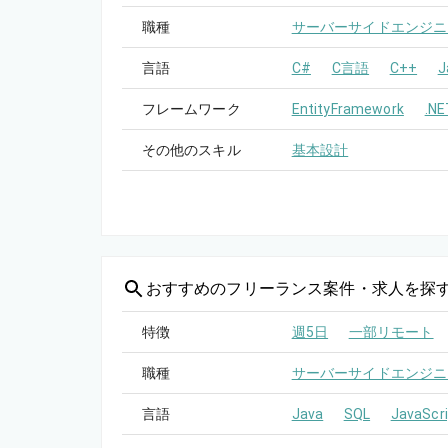
職種
サーバーサイドエンジニ
言語
C#
C言語
C++
J
フレームワーク
EntityFramework
.NE
その他のスキル
基本設計
おすすめの
フリーランス案件・求人を探
特徴
週5日
一部リモート
職種
サーバーサイドエンジニ
言語
Java
SQL
JavaScri