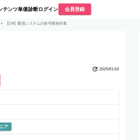
ンテンツ
単価診断
ログイン
会員登録
>
【C#】購買システムの保守開発作業
業
2025/01/10
ニア