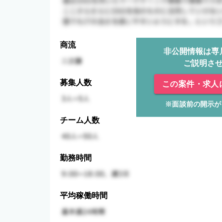
商流
非公開情報は専
ご説明さ
募集人数
この案件・求人
※面談前の開示が
チーム人数
勤務時間
平均稼働時間