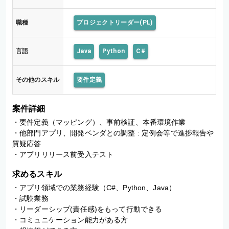
職種
プロジェクトリーダー(PL)
言語
Java
Python
C#
その他のスキル
要件定義
案件詳細
・要件定義（マッピング）、事前検証、本番環境作業 

・他部門アプリ、開発ベンダとの調整 : 定例会等で進捗報告や
質疑応答

・アプリリリース前受入テスト
求めるスキル
・アプリ領域での業務経験（C#、Python、Java）

・試験業務

・リーダーシップ(責任感)をもって行動できる

・コミュニケーション能力がある方
