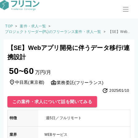
TOP
>
案件・求人一覧
>
プロジェクトリーダー(PL)のフリーランス案件・求人一覧
>
【SE】Webア
プリ開発に伴
うデータ移
【SE】Webアプリ開発に伴うデータ移行/連
行/連携設計
携設計
50~60
万円/月
中目黒
(
東京都
)
業務委託(フリーランス)
2025/01/10
この案件・求人について話を聞いてみる
特徴
週5日／フルリモート
業界
WEBサービス