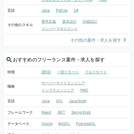
言語
Java
Python
C#
要件定義
基本設計
詳細設計
その他のスキル
メンバーマネジメント
その他の案件・求人を探す
おすすめの
フリーランス案件・求人を探す
特徴
週5日
一部リモート
フルリモート
サーバーサイドエンジニア
職種
インフラエンジニア
PMO
言語
Java
SQL
JavaScript
フレームワーク
React
.NET
Spring Boot
データベース
Oracle
MySQL
PostgreSQL