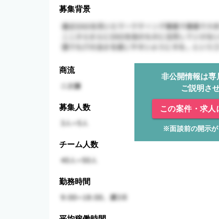
募集背景
商流
非公開情報は専
ご説明さ
募集人数
この案件・求人
※面談前の開示が
チーム人数
勤務時間
平均稼働時間