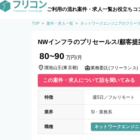
ご利用の流れ
案件・求人一覧
お役立ちコ
TOP
>
案件・求人一覧
>
ネットワークエンジニアのフリー
NWインフラのプリセールス/顧客提
80~90
万円/月
溜池山王
(
東京都
)
業務委託(フリーランス)
この案件・求人について話を聞いてみる
特徴
週5日／フルリモート
業界
SI・業務系
職種
ネットワークエンジニ