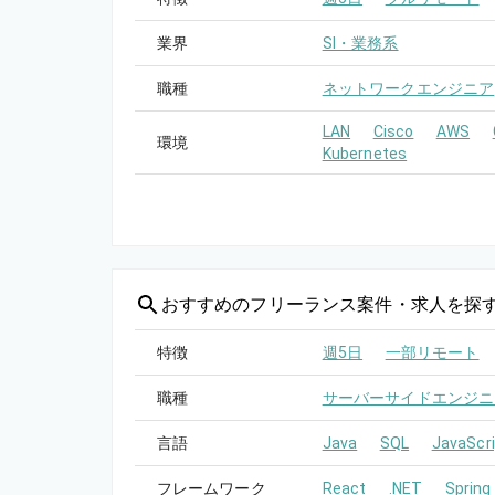
業界
SI・業務系
職種
ネットワークエンジニア
LAN
Cisco
AWS
環境
Kubernetes
おすすめの
フリーランス案件・求人を探
特徴
週5日
一部リモート
職種
サーバーサイドエンジニ
言語
Java
SQL
JavaScri
フレームワーク
React
.NET
Spring