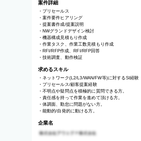
案件詳細
・プリセールス 

・案件要件ヒアリング 

・提案書作成/提案説明 

・NWグランドデザイン検討 

・機器構成見積もり作成 

・作業タスク、作業工数見積もり作成 

・RFI/RFP作成、RFI/RFP回答 

・技術調査、動作検証
求めるスキル
・ネットワーク(L2/L3/WAN/FW等)に対するSI経験

・プリセールス/顧客提案経験

・不明点や疑問点を積極的に質問できる方。

・責任感を持って作業を進めて頂ける方。

・体調面、勤怠に問題がない方。

・能動的/自発的に動ける方。
企業名