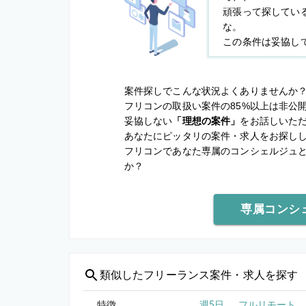
頑張って探してい
な。
この条件は妥協し
案件探しでこんな状況よくありませんか
フリコンの取扱い案件の85%以上は非公
妥協しない
「理想の案件」
をお話しいた
あなたにピッタリの案件・求人をお探し
フリコンであなた専属のコンシェルジュ
か？
専属コンシ
類似した
フリーランス案件・求人を探す
特徴
週5日
フルリモート