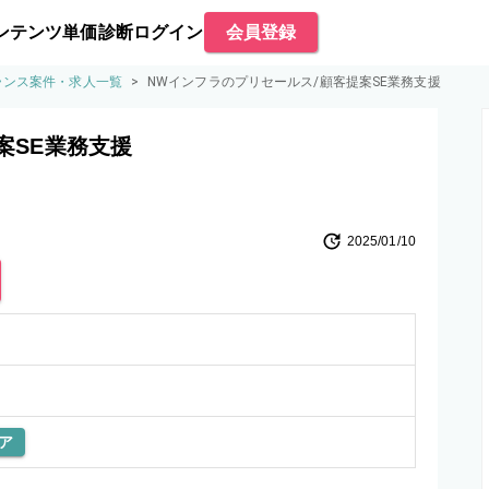
ンテンツ
単価診断
ログイン
会員登録
ランス案件・求人一覧
>
NWインフラのプリセールス/顧客提案SE業務支援
案SE業務支援
2025/01/10
ア