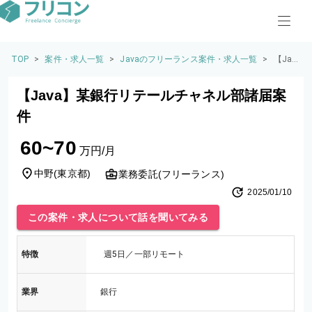
TOP
>
案件・求人一覧
>
Javaのフリーランス案件・求人一覧
>
【Jav
a】某
銀行
【Java】某銀行リテールチャネル部諸届案
リテ
ール
件
チャ
ネル
60~70
部諸
万円/月
届案
件
中野
(
東京都
)
業務委託(フリーランス)
2025/01/10
この案件・求人について話を聞いてみる
特徴
週5日／一部リモート
業界
銀行