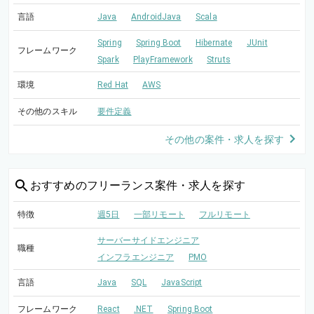
言語
Java
AndroidJava
Scala
Spring
Spring Boot
Hibernate
JUnit
フレームワーク
Spark
PlayFramework
Struts
環境
Red Hat
AWS
その他のスキル
要件定義
その他の案件・求人を探す
おすすめの
フリーランス案件・求人を探す
特徴
週5日
一部リモート
フルリモート
サーバーサイドエンジニア
職種
インフラエンジニア
PMO
言語
Java
SQL
JavaScript
フレームワーク
React
.NET
Spring Boot