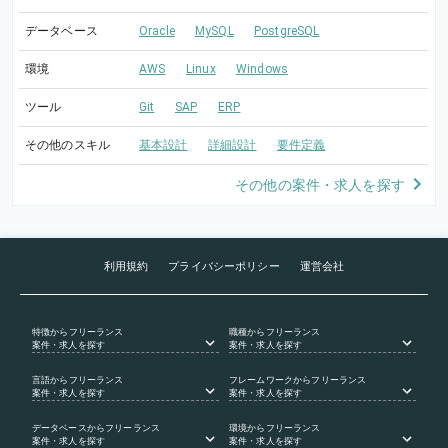
データベース
Oracle
MySQL
PostgreSQL
環境
AWS
Linux
Windows
ツール
Git
SAP
ERP
その他のスキル
基本設計
詳細設計
要件定義
その他の案件・求人を探す
利用規約
プライバシーポリシー
運営会社
特徴
からフリーランス
職種
からフリーランス
案件・求人を探す
案件・求人を探す
言語
からフリーランス
フレームワーク
からフリーランス
案件・求人を探す
案件・求人を探す
データベース
からフリーランス
環境
からフリーランス
案件・求人を探す
案件・求人を探す