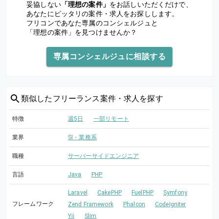
妥協しない
「理想の案件」
をお話しいただくだけで、
あなたにピッタリの案件・求人をお探しします。
フリコンであなた専属のコンシェルジュと
「理想の案件」を見つけませんか？
専属コンシェルジュに相談する
類似した
フリーランス案件・求人を探す
特徴
週5日
一部リモート
業界
SI・業務系
職種
サーバーサイドエンジニア
言語
Java
PHP
Laravel
CakePHP
FuelPHP
Symfony
フレームワーク
Zend Framework
Phalcon
CodeIgniter
Yii
Slim