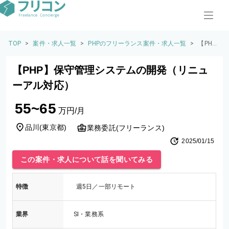
TOP
>
案件・求人一覧
>
PHPのフリーランス案件・求人一覧
>
【PH
P】保
守管理
【PHP】保守管理システムの開発（リニュ
システ
ムの開
ーアル対応）
発（リ
ニュー
55~65
アル対
万円/月
応）
品川
(
東京都
)
業務委託(フリーランス)
2025/01/15
この案件・求人について話を聞いてみる
特徴
週5日／一部リモート
業界
SI・業務系