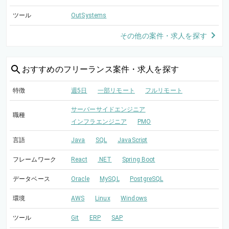
ツール
OutSystems
その他の案件・求人を探す
おすすめの
フリーランス案件・求人を探す
特徴
週5日
一部リモート
フルリモート
サーバーサイドエンジニア
職種
インフラエンジニア
PMO
言語
Java
SQL
JavaScript
フレームワーク
React
.NET
Spring Boot
データベース
Oracle
MySQL
PostgreSQL
環境
AWS
Linux
Windows
ツール
Git
ERP
SAP