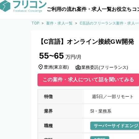
ご利用の流れ
案件・求人一覧
お役立ちコ
TOP
>
案件・求人一覧
>
C言語のフリーランス案件・求人一
【C言語】オンライン接続GW開発
55~65
万円/月
豊洲
(
東京都
)
業務委託(フリーランス)
この案件・求人について話を聞いてみる
特徴
週5日／一部リモート
業界
SI・業務系
職種
サーバーサイドエンジ