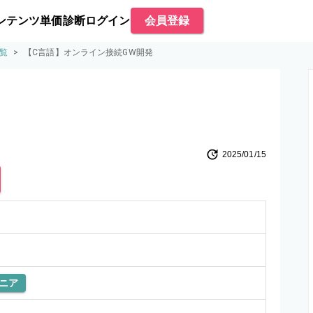
ンテンツ
単価診断
ログイン
会員登録
覧
>
【C言語】オンライン接続GW開発
2025/01/15
ニア