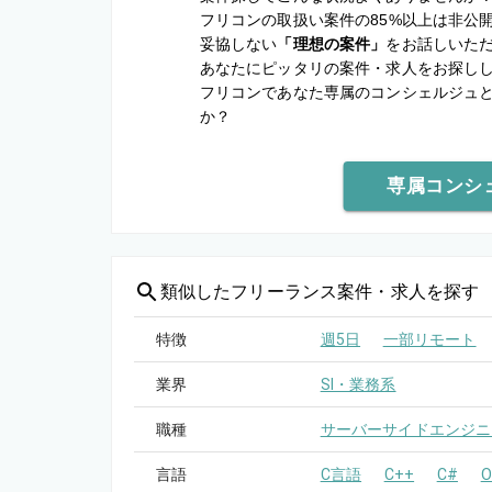
フリコンの取扱い案件の85%以上は非公
妥協しない
「理想の案件」
をお話しいた
あなたにピッタリの案件・求人をお探し
フリコンであなた専属のコンシェルジュ
か？
専属コンシ
類似した
フリーランス案件・求人を探す
特徴
週5日
一部リモート
業界
SI・業務系
職種
サーバーサイドエンジニ
言語
C言語
C++
C#
O