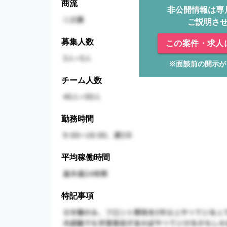
商流
非公開情報は専
ご説明さ
募集人数
この案件・求人
※面談前の開示が
チーム人数
勤務時間
平均稼働時間
特記事項