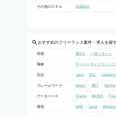
その他のスキル
詳細設計
おすすめの
フリーランス案件・求人を探
特徴
週5日
一部リモート
職種
サーバーサイドエンジニ
言語
Java
SQL
JavaScri
フレームワーク
React
.NET
Spring
データベース
Oracle
MySQL
Pos
環境
AWS
Linux
Window