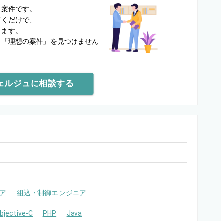
開案件です。
だくだけで、
します。
と
「理想の案件」を見つけません
ェルジュに相談する
ア
組込・制御エンジニア
bjective-C
PHP
Java