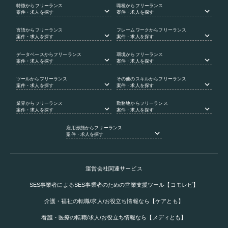
特徴
からフリーランス
職種
からフリーランス
案件・求人を探す
案件・求人を探す
言語
からフリーランス
フレームワーク
からフリーランス
案件・求人を探す
案件・求人を探す
データベース
からフリーランス
環境
からフリーランス
案件・求人を探す
案件・求人を探す
ツール
からフリーランス
その他のスキル
からフリーランス
案件・求人を探す
案件・求人を探す
業界
からフリーランス
勤務地
からフリーランス
案件・求人を探す
案件・求人を探す
雇用形態
からフリーランス
案件・求人を探す
運営会社関連サービス
SES事業者によるSES事業者のための営業支援ツール【コモレビ】
介護・福祉の転職/求人/お役立ち情報なら【ケアとも】
看護・医療の転職/求人/お役立ち情報なら【メディとも】