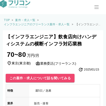
TOP
>
案件・求人一覧
>
インフラエンジニアのフリーランス案件・求人一覧
>
【インフラエンジニ
ア】飲食店向けハン
ディシステムの横断
【インフラエンジニア】飲食店向けハンデ
インフラ対応業務
ィシステムの横断インフラ対応業務
70~80
万円/月
東京
(
東京都
)
業務委託(フリーランス)
2025/01/15
この案件・求人について話を聞いてみる
特徴
週5日／急募
業界
販売・接客