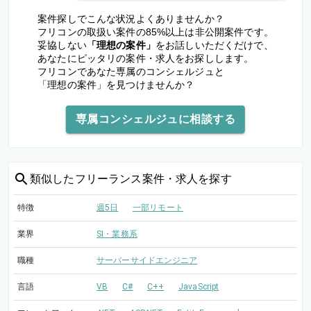
案件探しでこんな状況よくありませんか？
フリコンの取扱い案件の85%以上は非公開案件です。
妥協しない
「理想の案件」
をお話しいただくだけで、
あなたにピッタリの案件・求人をお探しします。
フリコンであなた専属のコンシェルジュと
「理想の案件」を見つけませんか？
専属コンシェルジュに相談する
類似した
フリーランス案件・求人を探す
特徴
週5日
一部リモート
業界
SI・業務系
職種
サーバーサイドエンジニア
言語
VB
C#
C++
JavaScript