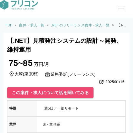
TOP
>
案件・求人一覧
>
.NETのフリーランス案件・求人一覧
>
【.NE
T】見
積発
【.NET】見積発注システムの設計～開発、
注シ
ステ
維持運用
ムの
設計
75~85
～開
万円/月
発、
維持
大崎
(
東京都
)
業務委託(フリーランス)
運用
2025/01/15
この案件・求人について話を聞いてみる
特徴
週5日／一部リモート
業界
SI・業務系