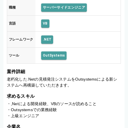
職種
サーバーサイドエンジニア
言語
VB
フレームワーク
.NET
ツール
OutSystems
案件詳細
老朽化した.Netの見積発注システムをOutsystemsによる新シ
ステムへ再構築していただきます。
求めるスキル
・,Netによる開発経験、VBのソースが読めること

・Outsystemsでの業務経験

・上級エンジニア
企業名