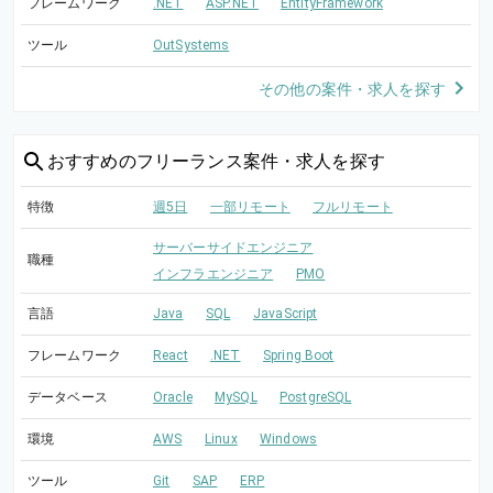
フレームワーク
.NET
ASP.NET
EntityFramework
ツール
OutSystems
その他の案件・求人を探す
おすすめの
フリーランス案件・求人を探す
特徴
週5日
一部リモート
フルリモート
サーバーサイドエンジニア
職種
インフラエンジニア
PMO
言語
Java
SQL
JavaScript
フレームワーク
React
.NET
Spring Boot
データベース
Oracle
MySQL
PostgreSQL
環境
AWS
Linux
Windows
ツール
Git
SAP
ERP