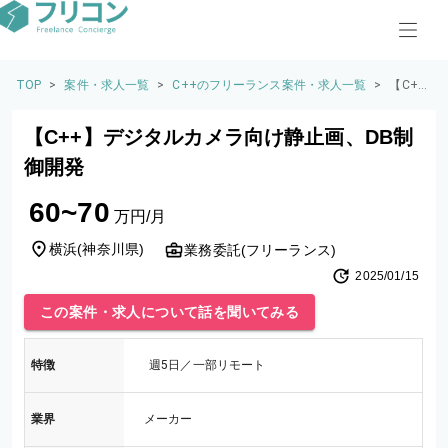
TOP
>
案件・求人一覧
>
C++のフリーランス案件・求人一覧
>
【C+
+】デ
ジタル
【C++】デジタルカメラ向け静止画、DB制
カメラ
向け静
御開発
止画、
DB制
60~70
御開発
万円/月
横浜
(
神奈川県
)
業務委託(フリーランス)
2025/01/15
この案件・求人について話を聞いてみる
特徴
週5日／一部リモート
業界
メーカー