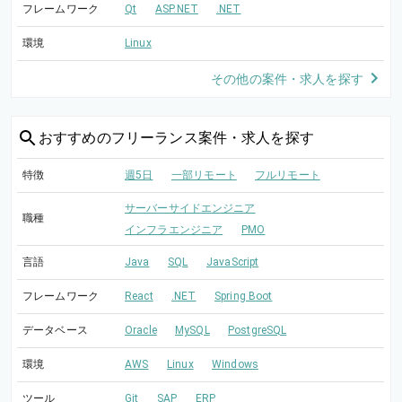
フレームワーク
Qt
ASP.NET
.NET
環境
Linux
その他の案件・求人を探す
おすすめの
フリーランス案件・求人を探す
特徴
週5日
一部リモート
フルリモート
サーバーサイドエンジニア
職種
インフラエンジニア
PMO
言語
Java
SQL
JavaScript
フレームワーク
React
.NET
Spring Boot
データベース
Oracle
MySQL
PostgreSQL
環境
AWS
Linux
Windows
ツール
Git
SAP
ERP