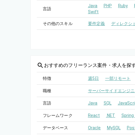
Java
PHP
Ruby
言語
Swift
その他のスキル
要件定義
ディレクシ
おすすめの
フリーランス案件・求人を探
特徴
週5日
一部リモート
職種
サーバーサイドエンジニ
言語
Java
SQL
JavaScri
フレームワーク
React
.NET
Spring
データベース
Oracle
MySQL
Pos