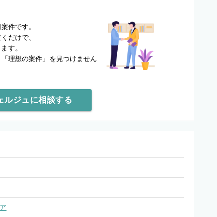
？
開案件です。
だくだけで、
します。
と
「理想の案件」を見つけません
ェルジュに相談する
ア