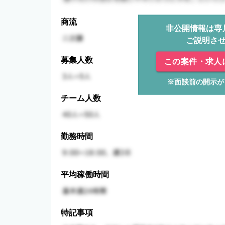
商流
非公開情報は専
ご説明さ
募集人数
この案件・求人
※面談前の開示が
チーム人数
勤務時間
平均稼働時間
特記事項