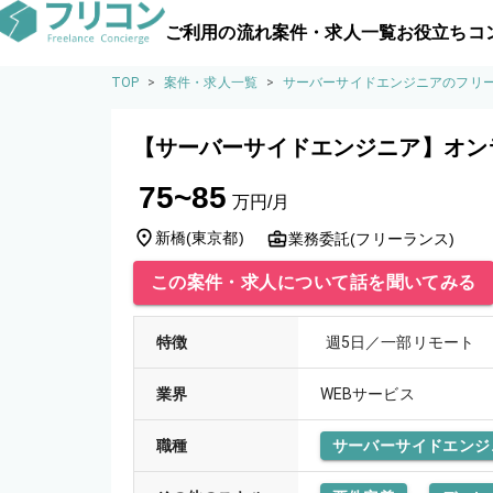
ご利用の流れ
案件・求人一覧
お役立ちコ
TOP
>
案件・求人一覧
>
サーバーサイドエンジニアのフリ
【サーバーサイドエンジニア】オン
75~85
万円/月
新橋
(
東京都
)
業務委託(フリーランス)
この案件・求人について話を聞いてみる
特徴
週5日／一部リモート
業界
WEBサービス
職種
サーバーサイドエンジ