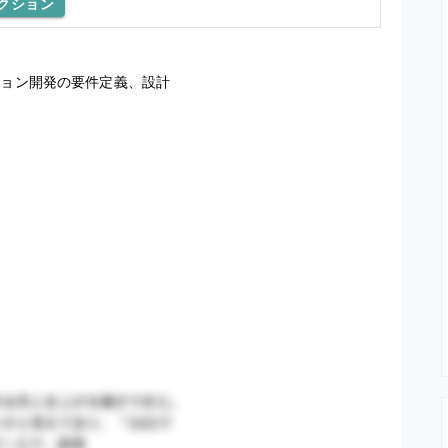
クション
ョン開発の要件定義、設計 


