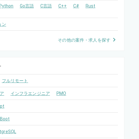
Python
Go言語
C言語
C++
C#
Rust
ョン
その他の案件・求人を探す
す
フルリモート
ア
インフラエンジニア
PMO
pt
 Boot
tgreSQL