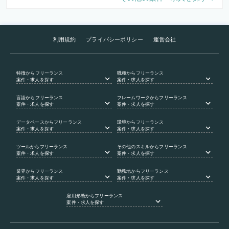
利用規約
プライバシーポリシー
運営会社
特徴
からフリーランス
職種
からフリーランス
案件・求人を探す
案件・求人を探す
言語
からフリーランス
フレームワーク
からフリーランス
案件・求人を探す
案件・求人を探す
データベース
からフリーランス
環境
からフリーランス
案件・求人を探す
案件・求人を探す
ツール
からフリーランス
その他のスキル
からフリーランス
案件・求人を探す
案件・求人を探す
業界
からフリーランス
勤務地
からフリーランス
案件・求人を探す
案件・求人を探す
雇用形態
からフリーランス
案件・求人を探す