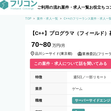
ご利用の流れ
案件・求人一覧
お役立ちコ
TOP
>
案件・求人一覧
>
C++のフリーランス案件・求人一
【C++】プログラマ（フィールド）
70~80
万円/月
品川シーサイド
(
東京都
)
業務委託(フリーラ
この案件・求人について話を聞いてみる
特徴
週5日／一部リモート
業界
ゲーム
職種
サーバーサイドエンジ