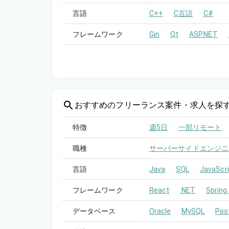
言語
C++
C言語
C#
フレームワーク
Gin
Qt
ASP.NET
おすすめの
フリーランス案件・求人を探
特徴
週5日
一部リモート
職種
サーバーサイドエンジニ
言語
Java
SQL
JavaScri
フレームワーク
React
.NET
Spring
データベース
Oracle
MySQL
Pos