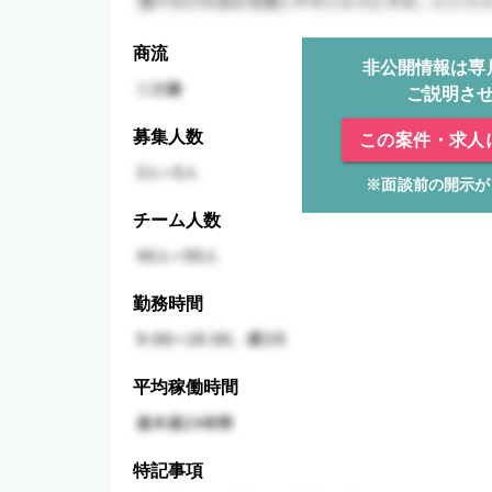
商流
非公開情報は専
ご説明さ
募集人数
この案件・求人
※面談前の開示が
チーム人数
勤務時間
平均稼働時間
特記事項