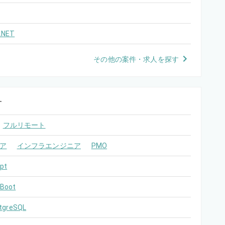
.NET
その他の案件・求人を探す
す
フルリモート
ア
インフラエンジニア
PMO
pt
 Boot
tgreSQL