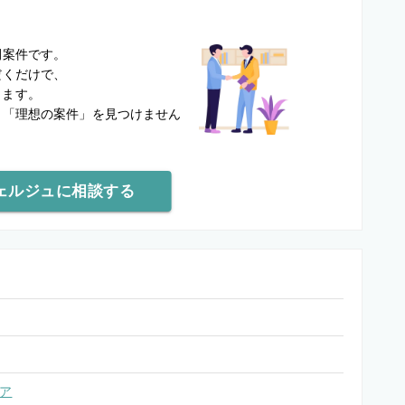
？
開案件です。
だくだけで、
します。
と
「理想の案件」を見つけません
ェルジュに相談する
ア