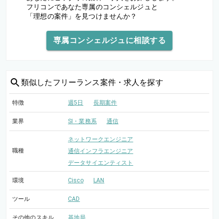
フリコンであなた専属のコンシェルジュと
「理想の案件」を見つけませんか？
専属コンシェルジュに相談する
類似した
フリーランス案件・求人を探す
特徴
週5日
長期案件
業界
SI・業務系
通信
ネットワークエンジニア
職種
通信インフラエンジニア
データサイエンティスト
環境
Cisco
LAN
ツール
CAD
その他のスキル
基地局