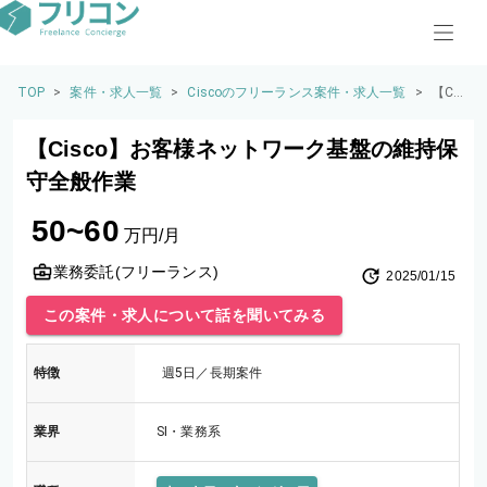
TOP
>
案件・求人一覧
>
Ciscoのフリーランス案件・求人一覧
>
【Cis
co】
お客
【Cisco】お客様ネットワーク基盤の維持保
様ネ
ット
守全般作業
ワー
ク基
50~60
盤の
万円/月
維持
保守
業務委託(フリーランス)
2025/01/15
全般
作業
この案件・求人について話を聞いてみる
特徴
週5日／長期案件
業界
SI・業務系