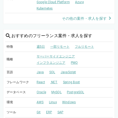
Google Cloud Platform
Azure
Kubernetes
その他の案件・求人を探す
おすすめの
フリーランス案件・求人を探す
特徴
週5日
一部リモート
フルリモート
サーバーサイドエンジニア
職種
インフラエンジニア
PMO
言語
Java
SQL
JavaScript
フレームワーク
React
.NET
Spring Boot
データベース
Oracle
MySQL
PostgreSQL
環境
AWS
Linux
Windows
ツール
Git
ERP
SAP