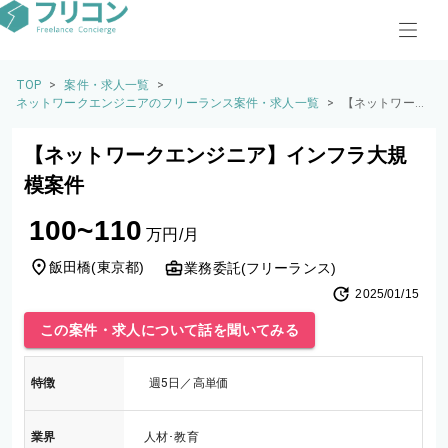
TOP
>
案件・求人一覧
>
ネットワークエンジニアのフリーランス案件・求人一覧
>
【ネットワーク
エンジニア】イ
ンフラ大規模案
【ネットワークエンジニア】インフラ大規
件
模案件
100~110
万円/月
飯田橋
(
東京都
)
業務委託(フリーランス)
2025/01/15
この案件・求人について話を聞いてみる
特徴
週5日／高単価
業界
人材･教育