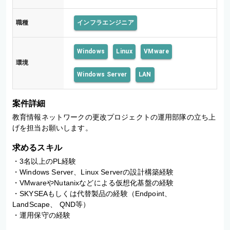
職種
インフラエンジニア
Windows
Linux
VMware
環境
Windows Server
LAN
案件詳細
教育情報ネットワークの更改プロジェクトの運用部隊の立ち上
げを担当お願いします。
求めるスキル
・3名以上のPL経験 

・Windows Server、Linux Serverの設計構築経験 

・VMwareやNutanixなどによる仮想化基盤の経験 

・SKYSEAもしくは代替製品の経験（Endpoint、 
LandScape、 QND等） 

・運用保守の経験