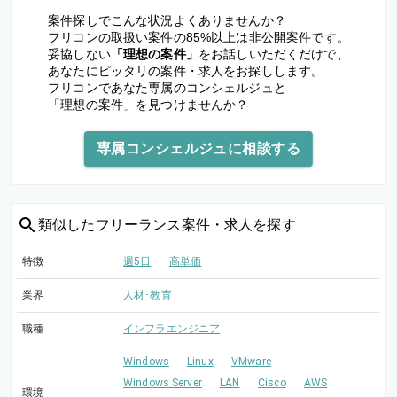
案件探しでこんな状況よくありませんか？
フリコンの取扱い案件の85%以上は非公開案件です。
妥協しない
「理想の案件」
をお話しいただくだけで、
あなたにピッタリの案件・求人をお探しします。
フリコンであなた専属のコンシェルジュと
「理想の案件」を見つけませんか？
専属コンシェルジュに相談する
類似した
フリーランス案件・求人を探す
特徴
週5日
高単価
業界
人材･教育
職種
インフラエンジニア
Windows
Linux
VMware
Windows Server
LAN
Cisco
AWS
環境