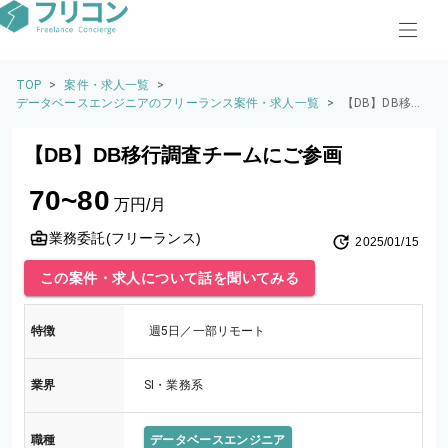
TOP
>
案件・求人一覧
>
データベースエンジニアのフリーランス案件・求人一覧
>
【DB】DB移行
調査チームにご
参画
【DB】DB移行調査チームにご参画
70~80
万円/月
業務委託(フリーランス)
2025/01/15
この案件・求人について話を聞いてみる
特徴
週5日／一部リモート
業界
SI・業務系
職種
データベースエンジニア