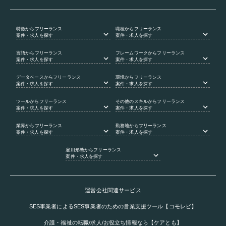
特徴
からフリーランス
職種
からフリーランス
案件・求人を探す
案件・求人を探す
言語
からフリーランス
フレームワーク
からフリーランス
案件・求人を探す
案件・求人を探す
データベース
からフリーランス
環境
からフリーランス
案件・求人を探す
案件・求人を探す
ツール
からフリーランス
その他のスキル
からフリーランス
案件・求人を探す
案件・求人を探す
業界
からフリーランス
勤務地
からフリーランス
案件・求人を探す
案件・求人を探す
雇用形態
からフリーランス
案件・求人を探す
運営会社関連サービス
SES事業者によるSES事業者のための営業支援ツール【コモレビ】
介護・福祉の転職/求人/お役立ち情報なら【ケアとも】