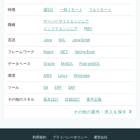
特徴
週5日
一部リモート
フルリモート
サーバーサイドエンジニア
職種
インフラエンジニア
PMO
言語
Java
SQL
JavaScript
フレームワーク
React
.NET
Spring Boot
データベース
Oracle
MySQL
PostgreSQL
環境
AWS
Linux
Windows
ツール
Git
ERP
SAP
その他のスキル
基本設計
詳細設計
要件定義
その他の案件・求人を探す
利用規約
プライバシーポリシー
運営会社