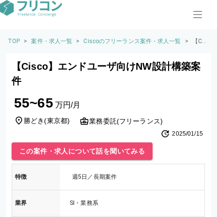
TOP
>
案件・求人一覧
>
Ciscoのフリーランス案件・求人一覧
>
【Cis
co】
エン
【Cisco】エンドユーザ向けNW設計構築案
ドユ
ーザ
件
向け
NW設
55~65
計構
万円/月
築案
件
勝どき
(
東京都
)
業務委託(フリーランス)
2025/01/15
この案件・求人について話を聞いてみる
特徴
週5日／長期案件
業界
SI・業務系