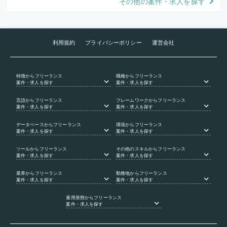
その他の案件・求人を探す
利用規約
プライバシーポリシー
運営会社
特徴
からフリーランス
職種
からフリーランス
案件・求人を探す
案件・求人を探す
言語
からフリーランス
フレームワーク
からフリーランス
案件・求人を探す
案件・求人を探す
データベース
からフリーランス
環境
からフリーランス
案件・求人を探す
案件・求人を探す
ツール
からフリーランス
その他のスキル
からフリーランス
案件・求人を探す
案件・求人を探す
業界
からフリーランス
勤務地
からフリーランス
案件・求人を探す
案件・求人を探す
雇用形態
からフリーランス
案件・求人を探す