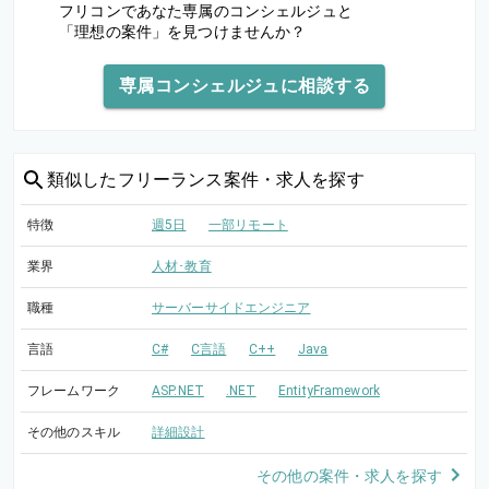
フリコンであなた専属のコンシェルジュと
「理想の案件」を見つけませんか？
専属コンシェルジュに相談する
類似した
フリーランス案件・求人を探す
特徴
週5日
一部リモート
業界
人材･教育
職種
サーバーサイドエンジニア
言語
C#
C言語
C++
Java
フレームワーク
ASP.NET
.NET
EntityFramework
その他のスキル
詳細設計
その他の案件・求人を探す