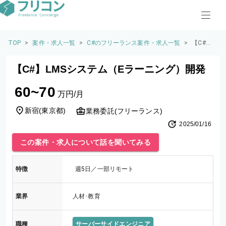
TOP
>
案件・求人一覧
>
C#のフリーランス案件・求人一覧
>
【C#】L
MSシス
テム（E
【C#】LMSシステム（Eラーニング）開発
ラーニ
ング）
60~70
開発
万円/月
新宿
(
東京都
)
業務委託(フリーランス)
2025/01/16
この案件・求人について話を聞いてみる
特徴
週5日／一部リモート
業界
人材･教育
職種
サーバーサイドエンジニア