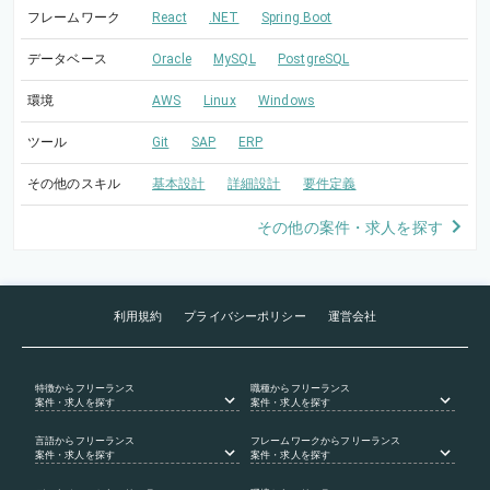
フレームワーク
React
.NET
Spring Boot
データベース
Oracle
MySQL
PostgreSQL
環境
AWS
Linux
Windows
ツール
Git
SAP
ERP
その他のスキル
基本設計
詳細設計
要件定義
その他の案件・求人を探す
利用規約
プライバシーポリシー
運営会社
特徴
からフリーランス
職種
からフリーランス
案件・求人を探す
案件・求人を探す
言語
からフリーランス
フレームワーク
からフリーランス
案件・求人を探す
案件・求人を探す