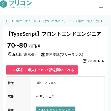
TOP
>
案件・求人一覧
>
TypeScriptのフリーランス案件・求人一覧
>
【T
y
p
【TypeScript】フロントエンドエンジニア
e
S
70~80
cr
万円/月
ip
t】
五反田
(
東京都
)
業務委託(フリーランス)
フ
2025/01/16
ロ
ン
この案件・求人について話を聞いてみる
ト
エ
ン
特徴
週5日／フルリモート
ド
エ
ン
業界
WEBサービス
ジ
ニ
ア
職種
フロントエンドエンジニア