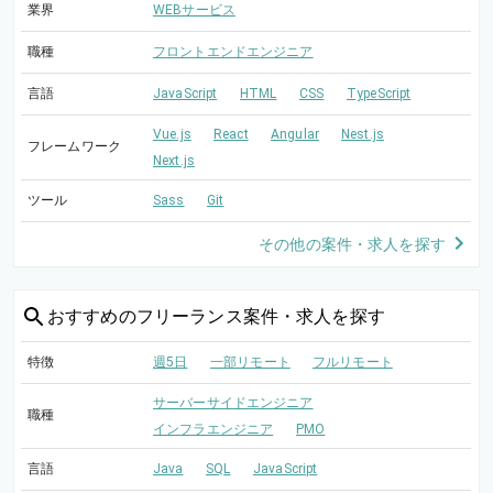
業界
WEBサービス
職種
フロントエンドエンジニア
言語
JavaScript
HTML
CSS
TypeScript
Vue.js
React
Angular
Nest.js
フレームワーク
Next.js
ツール
Sass
Git
その他の案件・求人を探す
おすすめの
フリーランス案件・求人を探す
特徴
週5日
一部リモート
フルリモート
サーバーサイドエンジニア
職種
インフラエンジニア
PMO
言語
Java
SQL
JavaScript