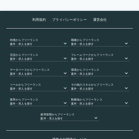
利用規約
プライバシーポリシー
運営会社
特徴
からフリーランス
職種
からフリーランス
案件・求人を探す
案件・求人を探す
言語
からフリーランス
フレームワーク
からフリーランス
案件・求人を探す
案件・求人を探す
データベース
からフリーランス
環境
からフリーランス
案件・求人を探す
案件・求人を探す
ツール
からフリーランス
その他のスキル
からフリーランス
案件・求人を探す
案件・求人を探す
業界
からフリーランス
勤務地
からフリーランス
案件・求人を探す
案件・求人を探す
雇用形態
からフリーランス
案件・求人を探す