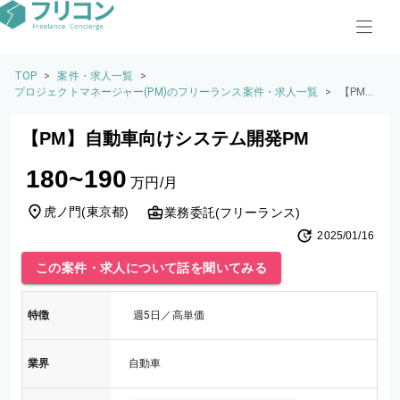
TOP
>
案件・求人一覧
>
プロジェクトマネージャー(PM)のフリーランス案件・求人一覧
>
【PM】
自動車向
けシステ
【PM】自動車向けシステム開発PM
ム開発P
M
180~190
万円/月
虎ノ門
(
東京都
)
業務委託(フリーランス)
2025/01/16
この案件・求人について話を聞いてみる
特徴
週5日／高単価
業界
自動車