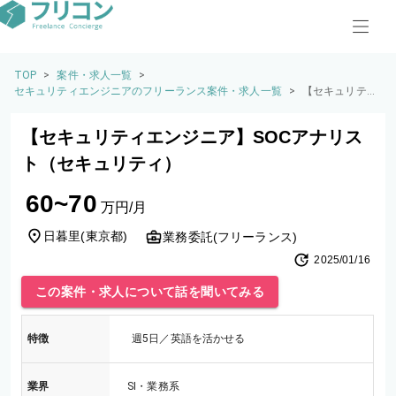
TOP
>
案件・求人一覧
>
セキュリティエンジニアのフリーランス案件・求人一覧
>
【セキュリティ
エンジニア】S
OCアナリスト
【セキュリティエンジニア】SOCアナリス
（セキュリテ
ィ）
ト（セキュリティ）
60~70
万円/月
日暮里
(
東京都
)
業務委託(フリーランス)
2025/01/16
この案件・求人について話を聞いてみる
特徴
週5日／英語を活かせる
業界
SI・業務系