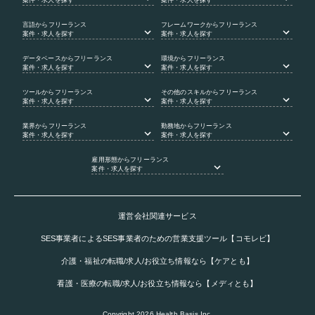
言語
からフリーランス
フレームワーク
からフリーランス
案件・求人を探す
案件・求人を探す
データベース
からフリーランス
環境
からフリーランス
案件・求人を探す
案件・求人を探す
ツール
からフリーランス
その他のスキル
からフリーランス
案件・求人を探す
案件・求人を探す
業界
からフリーランス
勤務地
からフリーランス
案件・求人を探す
案件・求人を探す
雇用形態
からフリーランス
案件・求人を探す
運営会社関連サービス
SES事業者によるSES事業者のための営業支援ツール【コモレビ】
介護・福祉の転職/求人/お役立ち情報なら【ケアとも】
看護・医療の転職/求人/お役立ち情報なら【メディとも】
Copyright
2026
Health Basis,Inc.