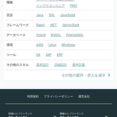
職種
インフラエンジニア
PMO
言語
Java
SQL
JavaScript
フレームワーク
React
.NET
Spring Boot
データベース
Oracle
MySQL
PostgreSQL
環境
AWS
Linux
Windows
ツール
Git
SAP
ERP
その他のスキル
基本設計
詳細設計
要件定義
その他の案件・求人を探す
利用規約
プライバシーポリシー
運営会社
特徴
からフリーランス
職種
からフリーランス
案件・求人を探す
案件・求人を探す