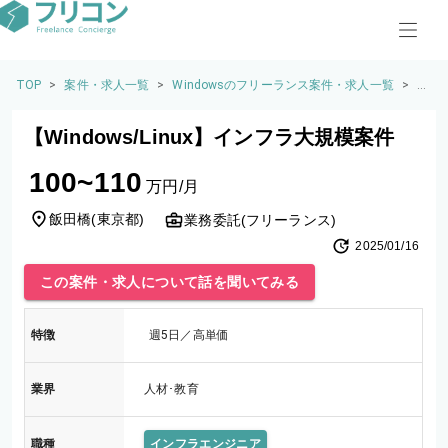
TOP
>
案件・求人一覧
>
Windowsのフリーランス案件・求人一覧
>
【W
in
d
【Windows/Linux】インフラ大規模案件
o
w
100~110
s/
万円/月
Li
n
飯田橋
(
東京都
)
業務委託(フリーランス)
u
2025/01/16
x】
イ
この案件・求人について話を聞いてみる
ン
フ
ラ
特徴
週5日／高単価
大
規
模
業界
人材･教育
案
件
職種
インフラエンジニア