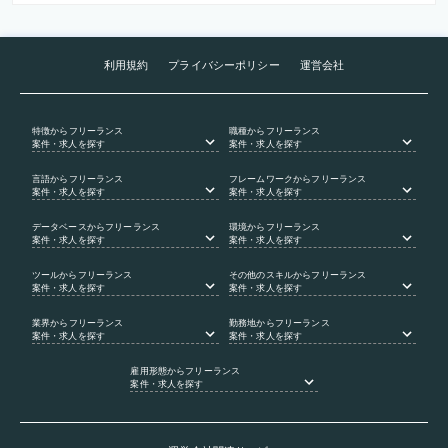
利用規約
プライバシーポリシー
運営会社
特徴
からフリーランス
職種
からフリーランス
案件・求人を探す
案件・求人を探す
言語
からフリーランス
フレームワーク
からフリーランス
案件・求人を探す
案件・求人を探す
データベース
からフリーランス
環境
からフリーランス
案件・求人を探す
案件・求人を探す
ツール
からフリーランス
その他のスキル
からフリーランス
案件・求人を探す
案件・求人を探す
業界
からフリーランス
勤務地
からフリーランス
案件・求人を探す
案件・求人を探す
雇用形態
からフリーランス
案件・求人を探す