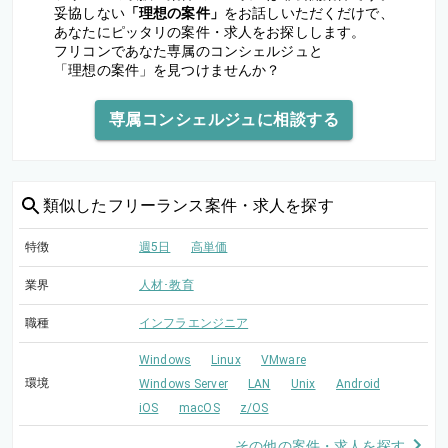
妥協しない
「理想の案件」
をお話しいただくだけで、
あなたにピッタリの案件・求人をお探しします。
フリコンであなた専属のコンシェルジュと
「理想の案件」を見つけませんか？
専属コンシェルジュに相談する
類似した
フリーランス案件・求人を探す
特徴
週5日
高単価
業界
人材･教育
職種
インフラエンジニア
Windows
Linux
VMware
環境
Windows Server
LAN
Unix
Android
iOS
macOS
z/OS
その他の案件・求人を探す