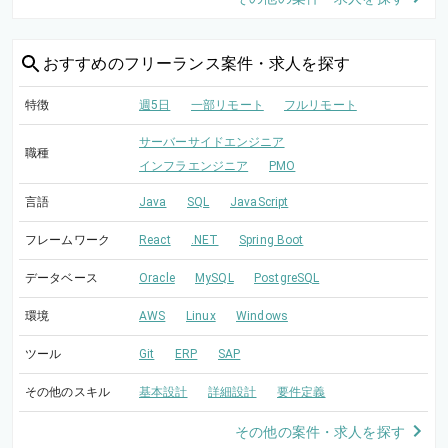
おすすめの
フリーランス案件・求人を探す
特徴
週5日
一部リモート
フルリモート
サーバーサイドエンジニア
職種
インフラエンジニア
PMO
言語
Java
SQL
JavaScript
フレームワーク
React
.NET
Spring Boot
データベース
Oracle
MySQL
PostgreSQL
環境
AWS
Linux
Windows
ツール
Git
ERP
SAP
その他のスキル
基本設計
詳細設計
要件定義
その他の案件・求人を探す