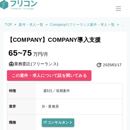
TOP
>
案件・求人一覧
>
Companyのフリーランス案件・求人一覧
>
【C
O
M
【COMPANY】COMPANY導入支援
P
A
65~75
N
万円/月
Y】
C
業務委託(フリーランス)
2025/01/17
O
M
この案件・求人について話を聞いてみる
P
A
N
特徴
週5日／長期案件
Y
導
入
業界
SI・業務系
支
援
職種
ITコンサルタント