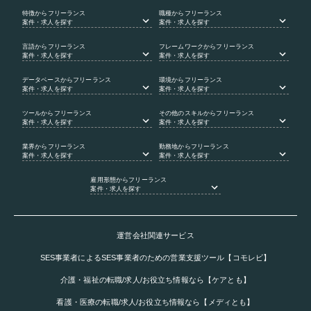
特徴
からフリーランス
職種
からフリーランス
案件・求人を探す
案件・求人を探す
言語
からフリーランス
フレームワーク
からフリーランス
案件・求人を探す
案件・求人を探す
データベース
からフリーランス
環境
からフリーランス
案件・求人を探す
案件・求人を探す
ツール
からフリーランス
その他のスキル
からフリーランス
案件・求人を探す
案件・求人を探す
業界
からフリーランス
勤務地
からフリーランス
案件・求人を探す
案件・求人を探す
雇用形態
からフリーランス
案件・求人を探す
運営会社関連サービス
SES事業者によるSES事業者のための営業支援ツール【コモレビ】
介護・福祉の転職/求人/お役立ち情報なら【ケアとも】
看護・医療の転職/求人/お役立ち情報なら【メディとも】