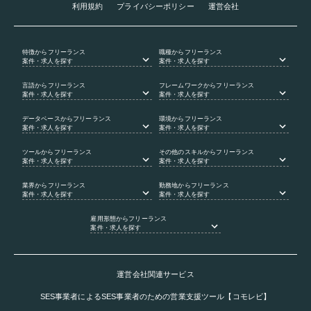
利用規約
プライバシーポリシー
運営会社
特徴
からフリーランス
職種
からフリーランス
案件・求人を探す
案件・求人を探す
言語
からフリーランス
フレームワーク
からフリーランス
案件・求人を探す
案件・求人を探す
データベース
からフリーランス
環境
からフリーランス
案件・求人を探す
案件・求人を探す
ツール
からフリーランス
その他のスキル
からフリーランス
案件・求人を探す
案件・求人を探す
業界
からフリーランス
勤務地
からフリーランス
案件・求人を探す
案件・求人を探す
雇用形態
からフリーランス
案件・求人を探す
運営会社関連サービス
SES事業者によるSES事業者のための営業支援ツール【コモレビ】