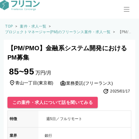
TOP
>
案件・求人一覧
>
プロジェクトマネージャー(PM)のフリーランス案件・求人一覧
>
【PM/P
MO】金
融系シス
【PM/PMO】金融系システム開発における
テム開発
における
PM募集
PM募集
85~95
万円/月
青山一丁目
(
東京都
)
業務委託(フリーランス)
2025/01/17
この案件・求人について話を聞いてみる
特徴
週5日／フルリモート
業界
銀行