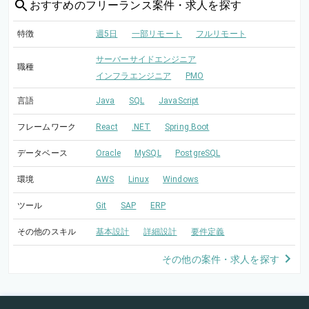
おすすめの
フリーランス案件・求人を探す
特徴
週5日
一部リモート
フルリモート
サーバーサイドエンジニア
職種
インフラエンジニア
PMO
言語
Java
SQL
JavaScript
フレームワーク
React
.NET
Spring Boot
データベース
Oracle
MySQL
PostgreSQL
環境
AWS
Linux
Windows
ツール
Git
SAP
ERP
その他のスキル
基本設計
詳細設計
要件定義
その他の案件・求人を探す