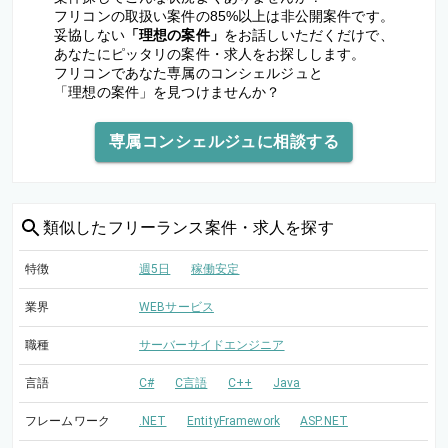
フリコンの取扱い案件の85%以上は非公開案件です。
妥協しない
「理想の案件」
をお話しいただくだけで、
あなたにピッタリの案件・求人をお探しします。
フリコンであなた専属のコンシェルジュと
「理想の案件」を見つけませんか？
専属コンシェルジュに相談する
類似した
フリーランス案件・求人を探す
特徴
週5日
稼働安定
業界
WEBサービス
職種
サーバーサイドエンジニア
言語
C#
C言語
C++
Java
フレームワーク
.NET
EntityFramework
ASP.NET