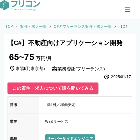
TOP
>
案件・求人一覧
>
C#のフリーランス案件・求人一覧
>
【C#】
不動産
向けア
【C#】不動産向けアプリケーション開発
プリケ
ーショ
65~75
ン開発
万円/月
東陽町
(
東京都
)
業務委託(フリーランス)
2025/01/17
この案件・求人について話を聞いてみる
特徴
週5日／稼働安定
業界
WEBサービス
職種
サーバーサイドエンジニア