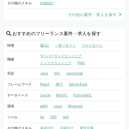
その他のスキル
詳細設計
その他の案件・求人を探す
おすすめの
フリーランス案件・求人を探す
特徴
週5日
一部リモート
フルリモート
サーバーサイドエンジニア
職種
インフラエンジニア
PMO
言語
Java
SQL
JavaScript
フレームワーク
React
.NET
Spring Boot
データベース
Oracle
MySQL
PostgreSQL
環境
AWS
Linux
Windows
ツール
Git
ERP
SAP
その他のスキル
基本設計
詳細設計
要件定義