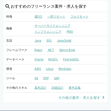
おすすめの
フリーランス案件・求人を探す
特徴
週5日
一部リモート
フルリモート
サーバーサイドエンジニア
職種
インフラエンジニア
PMO
言語
Java
SQL
JavaScript
フレームワーク
React
.NET
Spring Boot
データベース
Oracle
MySQL
PostgreSQL
環境
AWS
Linux
Windows
ツール
Git
ERP
SAP
その他のスキル
基本設計
詳細設計
要件定義
その他の案件・求人を探す