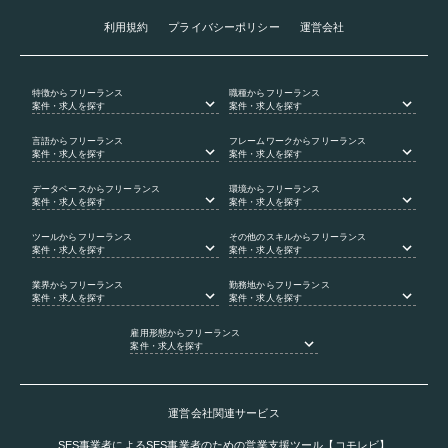
利用規約
プライバシーポリシー
運営会社
特徴
からフリーランス
職種
からフリーランス
案件・求人を探す
案件・求人を探す
言語
からフリーランス
フレームワーク
からフリーランス
案件・求人を探す
案件・求人を探す
データベース
からフリーランス
環境
からフリーランス
案件・求人を探す
案件・求人を探す
ツール
からフリーランス
その他のスキル
からフリーランス
案件・求人を探す
案件・求人を探す
業界
からフリーランス
勤務地
からフリーランス
案件・求人を探す
案件・求人を探す
雇用形態
からフリーランス
案件・求人を探す
運営会社関連サービス
SES事業者によるSES事業者のための営業支援ツール【コモレビ】