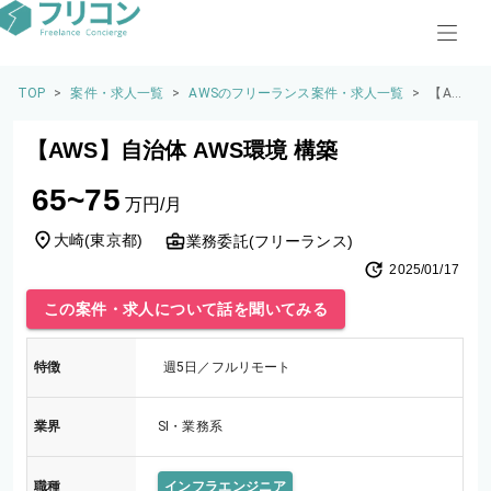
TOP
>
案件・求人一覧
>
AWSのフリーランス案件・求人一覧
>
【AW
S】自
治体 A
【AWS】自治体 AWS環境 構築
WS環
境 構
65~75
築
万円/月
大崎
(
東京都
)
業務委託(フリーランス)
2025/01/17
この案件・求人について話を聞いてみる
特徴
週5日／フルリモート
業界
SI・業務系
職種
インフラエンジニア