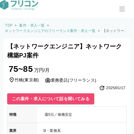
TOP
>
案件・求人一覧
>
ネットワークエンジニアのフリーランス案件・求人一覧
>
【ネットワーク
エンジニア】ネ
ットワーク構築
【ネットワークエンジニア】ネットワーク
PJ案件
構築PJ案件
75~85
万円/月
竹橋
(
東京都
)
業務委託(フリーランス)
2025/01/17
この案件・求人について話を聞いてみる
特徴
週5日／稼働安定
業界
SI・業務系