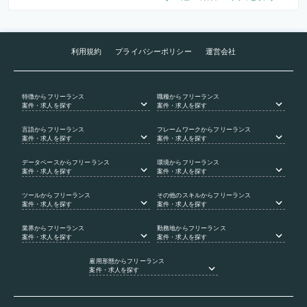
利用規約
プライバシーポリシー
運営会社
特徴
からフリーランス
職種
からフリーランス
案件・求人を探す
案件・求人を探す
言語
からフリーランス
フレームワーク
からフリーランス
案件・求人を探す
案件・求人を探す
データベース
からフリーランス
環境
からフリーランス
案件・求人を探す
案件・求人を探す
ツール
からフリーランス
その他のスキル
からフリーランス
案件・求人を探す
案件・求人を探す
業界
からフリーランス
勤務地
からフリーランス
案件・求人を探す
案件・求人を探す
雇用形態
からフリーランス
案件・求人を探す