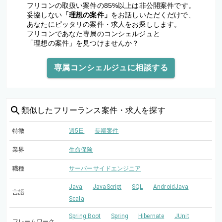
フリコンの取扱い案件の85%以上は非公開案件です。
妥協しない
「理想の案件」
をお話しいただくだけで、
あなたにピッタリの案件・求人をお探しします。
フリコンであなた専属のコンシェルジュと
「理想の案件」を見つけませんか？
専属コンシェルジュに相談する
類似した
フリーランス案件・求人を探す
特徴
週5日
長期案件
業界
生命保険
職種
サーバーサイドエンジニア
Java
JavaScript
SQL
AndroidJava
言語
Scala
Spring Boot
Spring
Hibernate
JUnit
フレームワーク