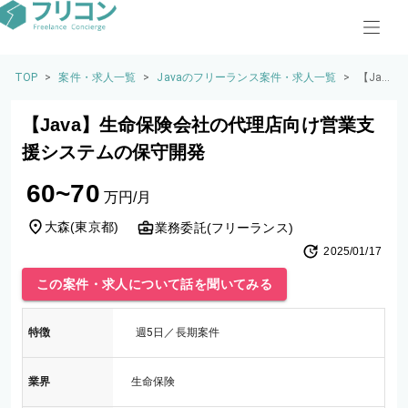
TOP
>
案件・求人一覧
>
Javaのフリーランス案件・求人一覧
>
【Jav
a】生
命保
【Java】生命保険会社の代理店向け営業支
険会
社の
援システムの保守開発
代理
店向
60~70
け営
万円/月
業支
援シ
大森
(
東京都
)
業務委託(フリーランス)
ステ
2025/01/17
ムの
保守
この案件・求人について話を聞いてみる
開発
特徴
週5日／長期案件
業界
生命保険