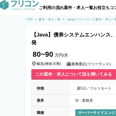
ご利用の流れ
案件・求人一覧
お役立ちコ
TOP
>
案件・求人一覧
>
Javaのフリーランス案件・求人一
【Java】債券システムエンハンス
発
80~90
万円/月
鶴見
(
神奈川県
)
業務委託(フリーランス)
この案件・求人について話を聞いてみる
特徴
週5日／フルリモート
業界
SI・業務系
職種
サーバーサイドエンジ