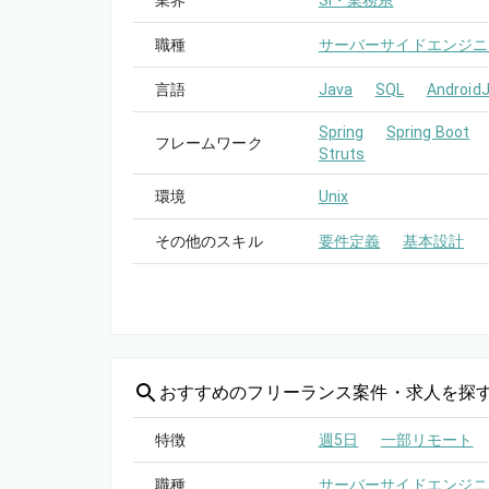
業界
SI・業務系
職種
サーバーサイドエンジニ
言語
Java
SQL
Android
Spring
Spring Boot
フレームワーク
Struts
環境
Unix
その他のスキル
要件定義
基本設計
おすすめの
フリーランス案件・求人を探
特徴
週5日
一部リモート
職種
サーバーサイドエンジニ