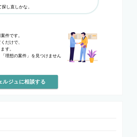
て探し直しかな。
？
開案件です。
だくだけで、
します。
と
「理想の案件」を見つけません
ェルジュに相談する