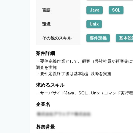
言語
Java
SQL
環境
Unix
その他のスキル
要件定義
基本設
案件詳細
・要件定義作業として、顧客（弊社社員が顧客先に
調査を実施 

・要件定義終了後は基本設計以降を実施
求めるスキル
・サーバサイドJava、SQL、Unix（コマンド実行
企業名
募集背景