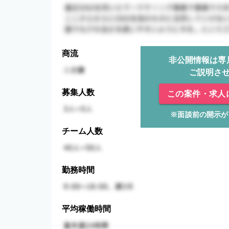
商流
非公開情報は専
ご説明さ
募集人数
この案件・求人
※面談前の開示が
チーム人数
勤務時間
平均稼働時間