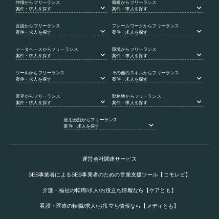
特徴
からフリーランス
職種
からフリーランス
案件・求人を探す
案件・求人を探す
言語
からフリーランス
フレームワーク
からフリーランス
案件・求人を探す
案件・求人を探す
データベース
からフリーランス
環境
からフリーランス
案件・求人を探す
案件・求人を探す
ツール
からフリーランス
その他のスキル
からフリーランス
案件・求人を探す
案件・求人を探す
業界
からフリーランス
勤務地
からフリーランス
案件・求人を探す
案件・求人を探す
雇用形態
からフリーランス
案件・求人を探す
運営会社関連サービス
SES事業者によるSES事業者のための営業支援ツール【コモレビ】
介護・福祉の転職/求人/お役立ち情報なら【ケアとも】
看護・医療の転職/求人/お役立ち情報なら【メディとも】