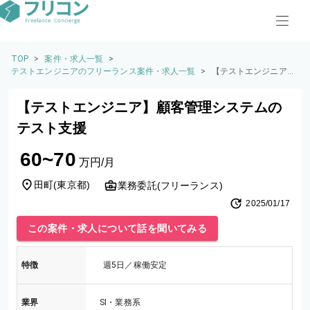
TOP
>
案件・求人一覧
>
テストエンジニアのフリーランス案件・求人一覧
>
【テストエンジニア】
顧客管理システムのテ
スト支援
【テストエンジニア】顧客管理システムの
テスト支援
60~70
万円/月
田町
(
東京都
)
業務委託(フリーランス)
2025/01/17
この案件・求人について話を聞いてみる
特徴
週5日／稼働安定
業界
SI・業務系