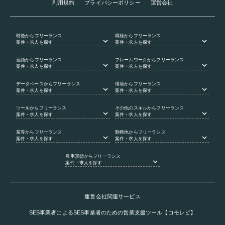
利用規約
プライバシーポリシー
運営会社
特徴
からフリーランス
職種
からフリーランス
案件・求人を探す
案件・求人を探す
言語
からフリーランス
フレームワーク
からフリーランス
案件・求人を探す
案件・求人を探す
データベース
からフリーランス
環境
からフリーランス
案件・求人を探す
案件・求人を探す
ツール
からフリーランス
その他のスキル
からフリーランス
案件・求人を探す
案件・求人を探す
業界
からフリーランス
勤務地
からフリーランス
案件・求人を探す
案件・求人を探す
雇用形態
からフリーランス
案件・求人を探す
運営会社関連サービス
SES事業者によるSES事業者のための営業支援ツール【コモレビ】