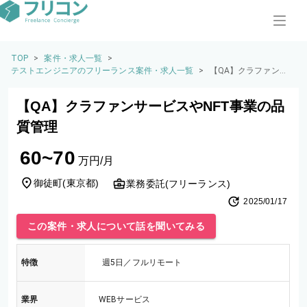
TOP
>
案件・求人一覧
>
テストエンジニアのフリーランス案件・求人一覧
>
【QA】クラファンサ
ービスやNFT事業の品
質管理
【QA】クラファンサービスやNFT事業の品
質管理
60~70
万円/月
御徒町
(
東京都
)
業務委託(フリーランス)
2025/01/17
この案件・求人について話を聞いてみる
特徴
週5日／フルリモート
業界
WEBサービス