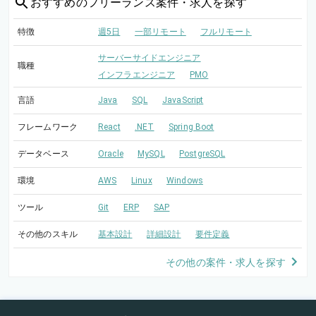
おすすめの
フリーランス案件・求人を探す
特徴
週5日
一部リモート
フルリモート
サーバーサイドエンジニア
職種
インフラエンジニア
PMO
言語
Java
SQL
JavaScript
フレームワーク
React
.NET
Spring Boot
データベース
Oracle
MySQL
PostgreSQL
環境
AWS
Linux
Windows
ツール
Git
ERP
SAP
その他のスキル
基本設計
詳細設計
要件定義
その他の案件・求人を探す