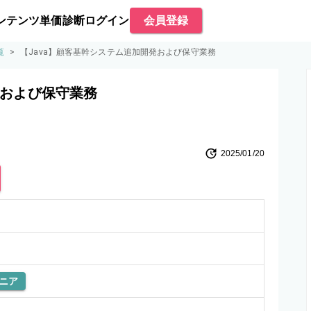
ンテンツ
単価診断
ログイン
会員登録
覧
>
【Java】顧客基幹システム追加開発および保守業務
発および保守業務
2025/01/20
ニア