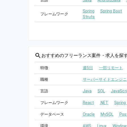
言語
Java
AndroidJava
Spring
Spring Boot
フレームワーク
Struts
おすすめの
フリーランス案件・求人を探
特徴
週5日
一部リモート
職種
サーバーサイドエンジニ
言語
Java
SQL
JavaScri
フレームワーク
React
.NET
Spring
データベース
Oracle
MySQL
Pos
環境
AWS
Linux
Window