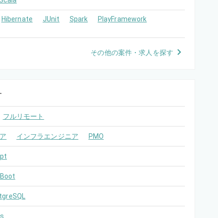
Scala
Hibernate
JUnit
Spark
PlayFramework
その他の案件・求人を探す
す
フルリモート
ア
インフラエンジニア
PMO
pt
 Boot
tgreSQL
s