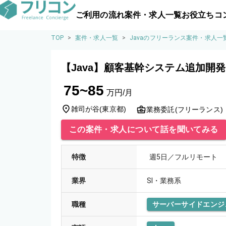
ご利用の流れ
案件・求人一覧
お役立ちコ
TOP
>
案件・求人一覧
>
Javaのフリーランス案件・求人一
【Java】顧客基幹システム追加開
75~85
万円/月
雑司が谷
(
東京都
)
業務委託(フリーランス)
この案件・求人について話を聞いてみる
特徴
週5日／フルリモート
業界
SI・業務系
職種
サーバーサイドエンジ