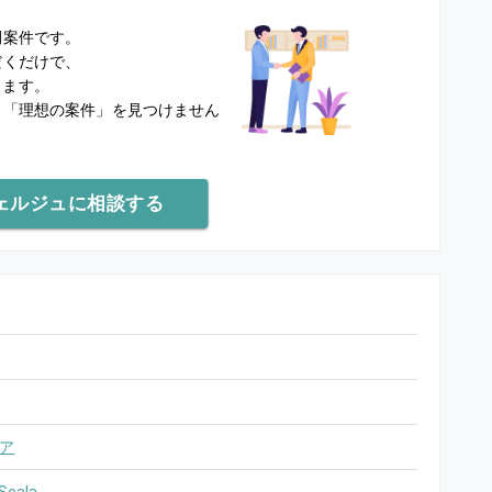
？
開案件です。
だくだけで、
します。
と
「理想の案件」を見つけません
ェルジュに相談する
ア