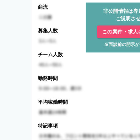
商流
非公開情報は専
ご説明さ
募集人数
この案件・求人
※面談前の開示が
チーム人数
勤務時間
平均稼働時間
特記事項