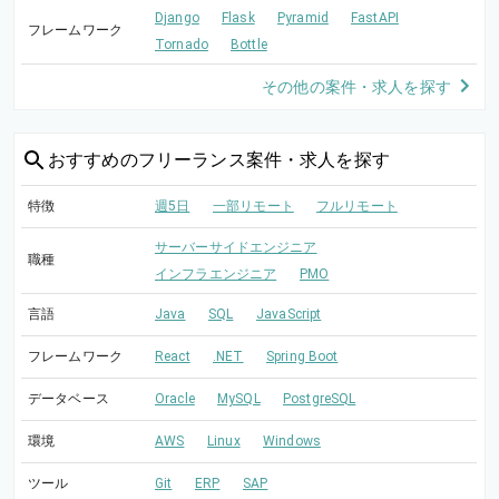
Django
Flask
Pyramid
FastAPI
フレームワーク
Tornado
Bottle
その他の案件・求人を探す
おすすめの
フリーランス案件・求人を探す
特徴
週5日
一部リモート
フルリモート
サーバーサイドエンジニア
職種
インフラエンジニア
PMO
言語
Java
SQL
JavaScript
フレームワーク
React
.NET
Spring Boot
データベース
Oracle
MySQL
PostgreSQL
環境
AWS
Linux
Windows
ツール
Git
ERP
SAP