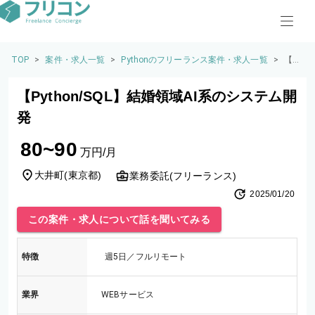
TOP
>
案件・求人一覧
>
Pythonのフリーランス案件・求人一覧
>
【P
yth
on/
【Python/SQL】結婚領域AI系のシステム開
SQ
L】
発
結婚
領域
80~90
AI系
万円/月
のシ
ステ
大井町
(
東京都
)
業務委託(フリーランス)
ム開
2025/01/20
発
この案件・求人について話を聞いてみる
特徴
週5日／フルリモート
業界
WEBサービス