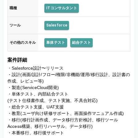
職種
ITコンサルタント
ツール
Salesforce
その他のスキル
単体テスト
結合テスト
案件詳細
・Salesforce設計〜リリース

・設計(画面/設計/フロー/権限/非機能/運用/移行設計、設計書の
作成、レビュー等)

・製造(ServiceCloud開発)

・単体テスト、内部結合テスト

(テスト仕様書作成、テスト実施、不具合対応)

・総合テスト支援、UAT支援

・教育(ユーザ向け研修サポート、画面操作マニュアル作成)

・移行(移行計画作成、データ移行方針検討、移行ツール
Access構築、移行リハーサル、データ移行)

・本番移行、移行後サポート