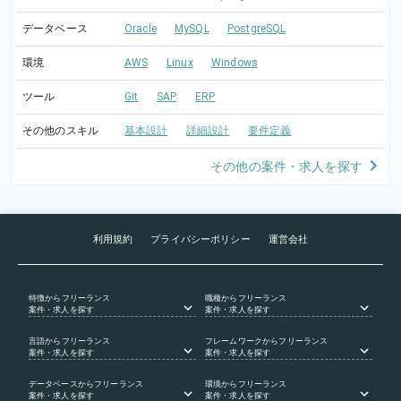
データベース
Oracle
MySQL
PostgreSQL
環境
AWS
Linux
Windows
ツール
Git
SAP
ERP
その他のスキル
基本設計
詳細設計
要件定義
その他の案件・求人を探す
利用規約
プライバシーポリシー
運営会社
特徴
からフリーランス
職種
からフリーランス
案件・求人を探す
案件・求人を探す
言語
からフリーランス
フレームワーク
からフリーランス
案件・求人を探す
案件・求人を探す
データベース
からフリーランス
環境
からフリーランス
案件・求人を探す
案件・求人を探す