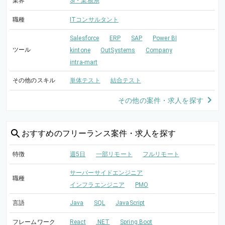
業界
SI・業務系
職種
ITコンサルタント
Salesforce
ERP
SAP
Power BI
ツール
kintone
OutSystems
Company
intra-mart
その他のスキル
単体テスト
結合テスト
その他の案件・求人を探す
おすすめの
フリーランス案件・求人を探す
特徴
週5日
一部リモート
フルリモート
サーバーサイドエンジニア
職種
インフラエンジニア
PMO
言語
Java
SQL
JavaScript
フレームワーク
React
.NET
Spring Boot