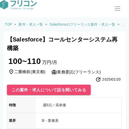
TOP
>
案件・求人一覧
>
Salesforceのフリーランス案件・求人一覧
>
【S
al
e
【Salesforce】コールセンターシステム再
sf
or
構築
c
e】
100~110
コ
万円/月
ー
ル
二重橋前
(
東京都
)
業務委託(フリーランス)
セ
2025/01/20
ン
タ
この案件・求人について話を聞いてみる
ー
シ
ス
特徴
週5日／高単価
テ
ム
再
業界
SI・業務系
構
築