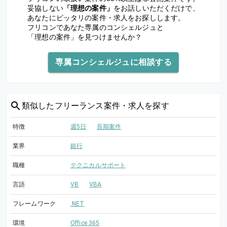
妥協しない
「理想の案件」
をお話しいただくだけで、
あなたにピッタリの案件・求人をお探しします。
フリコンであなた専属のコンシェルジュと
「理想の案件」を見つけませんか？
専属コンシェルジュに相談する
類似した
フリーランス案件・求人を探す
特徴
週5日
長期案件
業界
銀行
職種
テクニカルサポート
言語
VB
VBA
フレームワーク
.NET
環境
Office 365