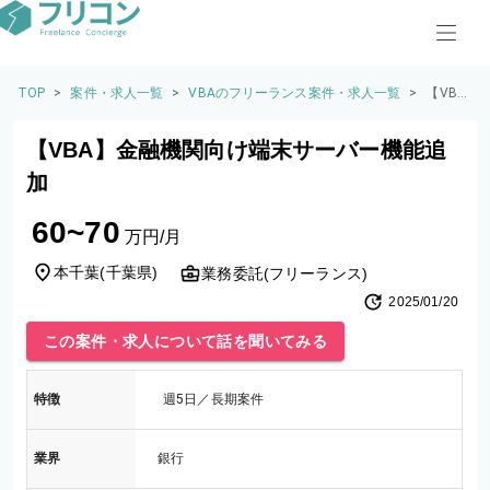
TOP
>
案件・求人一覧
>
VBAのフリーランス案件・求人一覧
>
【VB
A】金
融機関
【VBA】金融機関向け端末サーバー機能追
向け端
末サー
加
バー機
能追加
60~70
万円/月
本千葉
(
千葉県
)
業務委託(フリーランス)
2025/01/20
この案件・求人について話を聞いてみる
特徴
週5日／長期案件
業界
銀行