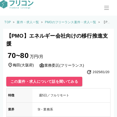
TOP
>
案件・求人一覧
>
PMOのフリーランス案件・求人一覧
>
【PM
O】エ
ネルギ
【PMO】エネルギー会社向けの移行推進支
ー会社
向けの
援
移行推
進支援
70~80
万円/月
梅田
(
大阪府
)
業務委託(フリーランス)
2025/01/20
この案件・求人について話を聞いてみる
特徴
週5日／フルリモート
業界
SI・業務系