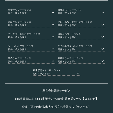
特徴
からフリーランス
職種
からフリーランス
案件・求人を探す
案件・求人を探す
言語
からフリーランス
フレームワーク
からフリーランス
案件・求人を探す
案件・求人を探す
データベース
からフリーランス
環境
からフリーランス
案件・求人を探す
案件・求人を探す
ツール
からフリーランス
その他のスキル
からフリーランス
案件・求人を探す
案件・求人を探す
業界
からフリーランス
勤務地
からフリーランス
案件・求人を探す
案件・求人を探す
雇用形態
からフリーランス
案件・求人を探す
運営会社関連サービス
SES事業者によるSES事業者のための営業支援ツール【コモレビ】
介護・福祉の転職/求人/お役立ち情報なら【ケアとも】