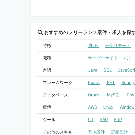
おすすめの
フリーランス案件・求人を探
特徴
週5日
一部リモート
職種
サーバーサイドエンジニ
言語
Java
SQL
JavaScri
フレームワーク
React
.NET
Spring
データベース
Oracle
MySQL
Pos
環境
AWS
Linux
Window
ツール
Git
SAP
ERP
その他のスキル
基本設計
詳細設計