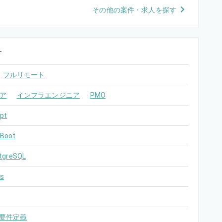
その他の案件・求人を探す
す
フルリモート
ア
インフラエンジニア
PMO
pt
 Boot
tgreSQL
s
要件定義