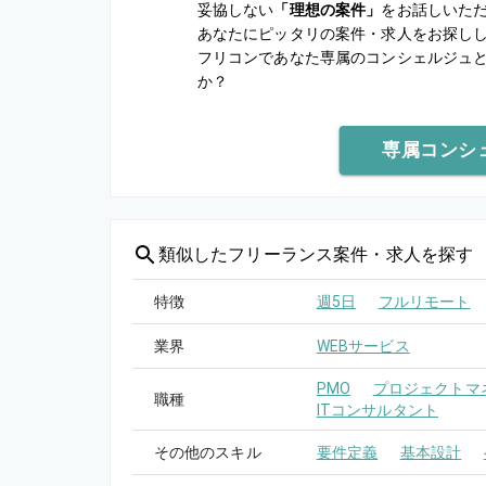
妥協しない
「理想の案件」
をお話しいた
あなたにピッタリの案件・求人をお探し
フリコンであなた専属のコンシェルジュ
か？
専属コンシ
類似した
フリーランス案件・求人を探す
特徴
週5日
フルリモート
業界
WEBサービス
PMO
プロジェクトマネ
職種
ITコンサルタント
その他のスキル
要件定義
基本設計