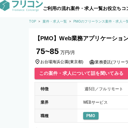
ご利用の流れ
案件・求人一覧
お役立ちコ
TOP
>
案件・求人一覧
>
PMOのフリーランス案件・求人一
【PMO】Web業務アプリケーショ
75~85
万円/月
お台場海浜公園
(
東京都
)
業務委託(フリーラ
この案件・求人について話を聞いてみる
特徴
週5日／フルリモート
業界
WEBサービス
職種
PMO