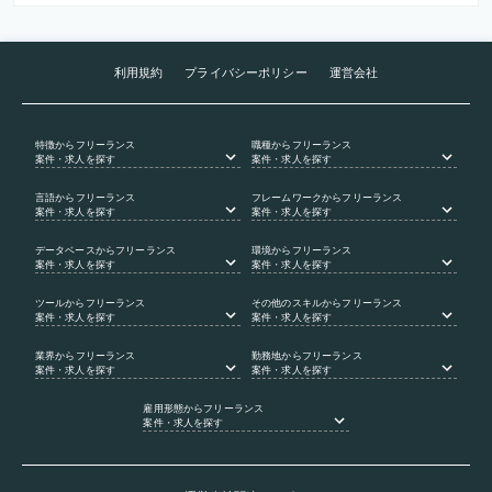
利用規約
プライバシーポリシー
運営会社
特徴
からフリーランス
職種
からフリーランス
案件・求人を探す
案件・求人を探す
言語
からフリーランス
フレームワーク
からフリーランス
案件・求人を探す
案件・求人を探す
データベース
からフリーランス
環境
からフリーランス
案件・求人を探す
案件・求人を探す
ツール
からフリーランス
その他のスキル
からフリーランス
案件・求人を探す
案件・求人を探す
業界
からフリーランス
勤務地
からフリーランス
案件・求人を探す
案件・求人を探す
雇用形態
からフリーランス
案件・求人を探す