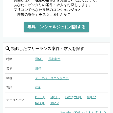
妥協しない
「理想の案件」
をお話しいただくだけで、
あなたにピッタリの案件・求人をお探しします。
フリコンであなた専属のコンシェルジュと
「理想の案件」を見つけませんか？
専属コンシェルジュに相談する
類似した
フリーランス案件・求人を探す
特徴
週5日
長期案件
業界
銀行
職種
データベースエンジニア
言語
SQL
PL/SQL
MySQL
PostgreSQL
SQLite
データベース
NoSQL
Oracle
その他の案件・求人を探す