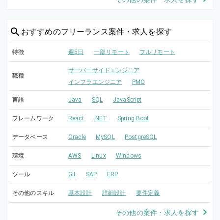
おすすめの
フリーランス案件・求人を探す
特徴
週5日
一部リモート
フルリモート
サーバーサイドエンジニア
職種
インフラエンジニア
PMO
言語
Java
SQL
JavaScript
フレームワーク
React
.NET
Spring Boot
データベース
Oracle
MySQL
PostgreSQL
環境
AWS
Linux
Windows
ツール
Git
SAP
ERP
その他のスキル
基本設計
詳細設計
要件定義
その他の案件・求人を探す