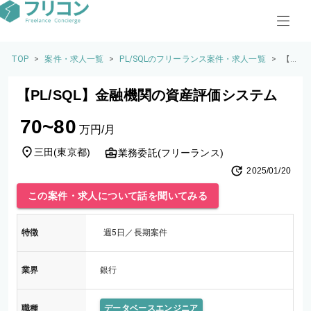
TOP
>
案件・求人一覧
>
PL/SQLのフリーランス案件・求人一覧
>
【P
L/S
Q
【PL/SQL】金融機関の資産評価システム
L】
金
70~80
融
万円/月
機
関
三田
(
東京都
)
業務委託(フリーランス)
の
2025/01/20
資
産
この案件・求人について話を聞いてみる
評
価
シ
特徴
週5日／長期案件
ス
テ
ム
業界
銀行
職種
データベースエンジニア