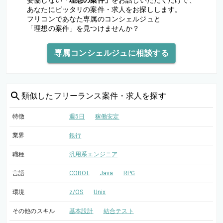
妥協しない
「理想の案件」
をお話しいただくだけで、
あなたにピッタリの案件・求人をお探しします。
フリコンであなた専属のコンシェルジュと
「理想の案件」を見つけませんか？
専属コンシェルジュに相談する
類似した
フリーランス案件・求人を探す
特徴
週5日
稼働安定
業界
銀行
職種
汎用系エンジニア
言語
COBOL
Java
RPG
環境
z/OS
Unix
その他のスキル
基本設計
結合テスト