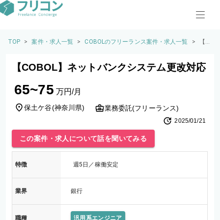
TOP
>
案件・求人一覧
>
COBOLのフリーランス案件・求人一覧
>
【C
OB
O
【COBOL】ネットバンクシステム更改対応
L】
ネ
65~75
ッ
万円/月
ト
バ
保土ケ谷
(
神奈川県
)
業務委託(フリーランス)
ン
2025/01/21
ク
シ
この案件・求人について話を聞いてみる
ス
テ
ム
特徴
週5日／稼働安定
更
改
対
業界
銀行
応
職種
汎用系エンジニア