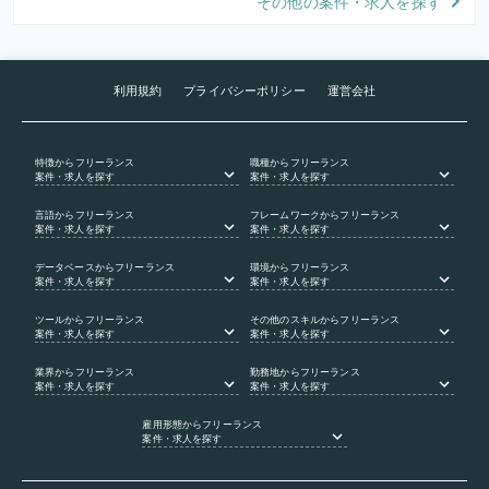
その他の案件・求人を探す
利用規約
プライバシーポリシー
運営会社
特徴
からフリーランス
職種
からフリーランス
案件・求人を探す
案件・求人を探す
言語
からフリーランス
フレームワーク
からフリーランス
案件・求人を探す
案件・求人を探す
データベース
からフリーランス
環境
からフリーランス
案件・求人を探す
案件・求人を探す
ツール
からフリーランス
その他のスキル
からフリーランス
案件・求人を探す
案件・求人を探す
業界
からフリーランス
勤務地
からフリーランス
案件・求人を探す
案件・求人を探す
雇用形態
からフリーランス
案件・求人を探す