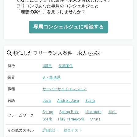
あなたにピッタリの案件・求人をお探しします。
フリコンであなた専属のコンシェルジュと
「理想の案件」を見つけませんか？
専属コンシェルジュに相談する
類似した
フリーランス案件・求人を探す
特徴
週5日
長期案件
業界
SI・業務系
職種
サーバーサイドエンジニア
言語
Java
AndroidJava
Scala
Spring
Spring Boot
Hibernate
JUnit
フレームワーク
Spark
PlayFramework
Struts
その他のスキル
詳細設計
結合テスト