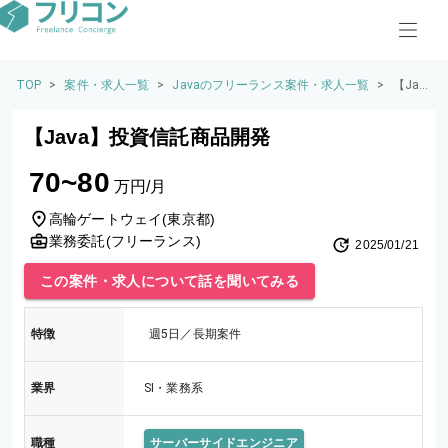
TOP
>
案件・求人一覧
>
Javaのフリーランス案件・求人一覧
>
【Jav
a】投
資信
【Java】投資信託商品開発
託商
品開
70~80
発
万円/月
高輪ゲートウェイ
(
東京都
)
業務委託(フリーランス)
2025/01/21
この案件・求人について話を聞いてみる
特徴
週5日／長期案件
業界
SI・業務系
職種
サーバーサイドエンジニア