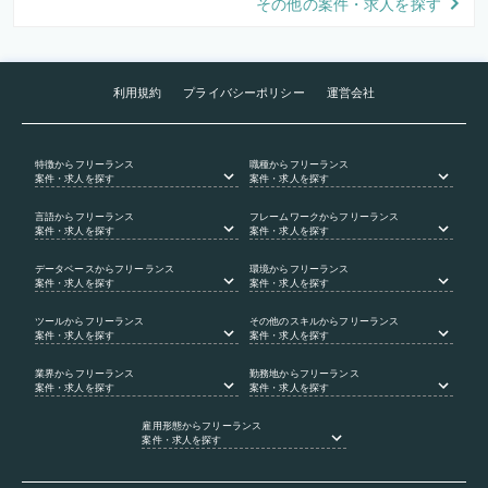
その他の案件・求人を探す
利用規約
プライバシーポリシー
運営会社
特徴
からフリーランス
職種
からフリーランス
案件・求人を探す
案件・求人を探す
言語
からフリーランス
フレームワーク
からフリーランス
案件・求人を探す
案件・求人を探す
データベース
からフリーランス
環境
からフリーランス
案件・求人を探す
案件・求人を探す
ツール
からフリーランス
その他のスキル
からフリーランス
案件・求人を探す
案件・求人を探す
業界
からフリーランス
勤務地
からフリーランス
案件・求人を探す
案件・求人を探す
雇用形態
からフリーランス
案件・求人を探す