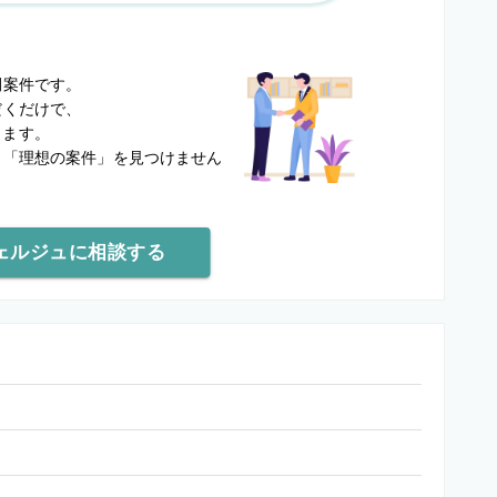
？
開案件です。
だくだけで、
します。
と
「理想の案件」を見つけません
ェルジュに相談する