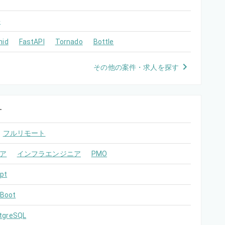
語
mid
FastAPI
Tornado
Bottle
その他の案件・求人を探す
す
フルリモート
ア
インフラエンジニア
PMO
pt
 Boot
tgreSQL