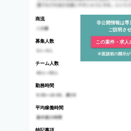
商流
非公開情報は専
ご説明さ
募集人数
この案件・求人
※面談前の開示が
チーム人数
勤務時間
平均稼働時間
特記事項