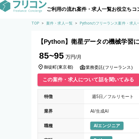
ご利用の流れ
案件・求人一覧
お役立ちコ
TOP
>
案件・求人一覧
>
Pythonのフリーランス案件・求人
【Python】衛星データの機械学習
85~95
万円/月
御徒町
(
東京都
)
業務委託(フリーランス)
この案件・求人について話を聞いてみる
特徴
週5日／フルリモート
業界
AI/生成AI
職種
AIエンジニア