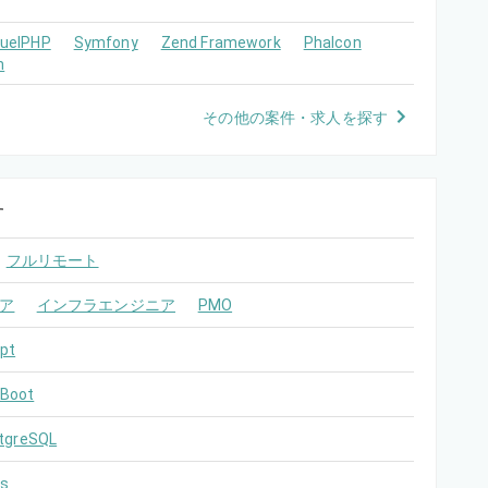
FuelPHP
Symfony
Zend Framework
Phalcon
m
その他の案件・求人を探す
す
フルリモート
ア
インフラエンジニア
PMO
pt
 Boot
tgreSQL
s