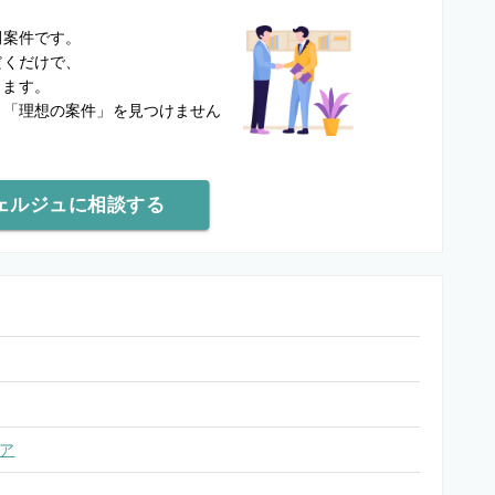
？
開案件です。
だくだけで、
します。
と
「理想の案件」を見つけません
ェルジュに相談する
ア