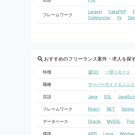
言語
PHP
Laravel
CakePHP
フレームワーク
CodeIgniter
Yii
Sli
おすすめの
フリーランス案件・求人を探
特徴
週5日
一部リモート
職種
サーバーサイドエンジニ
言語
Java
SQL
JavaScri
フレームワーク
React
.NET
Spring
データベース
Oracle
MySQL
Pos
環境
AWS
Linux
Window