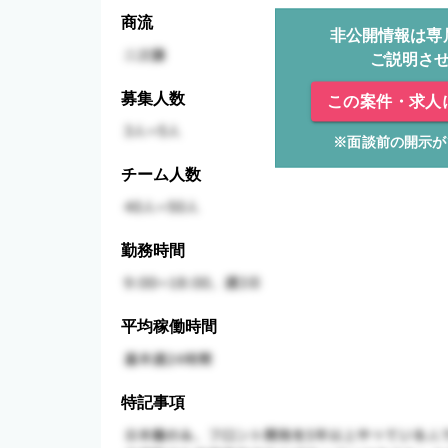
商流
非公開情報は専
ご説明さ
募集人数
この案件・求人
※面談前の開示が
チーム人数
勤務時間
平均稼働時間
特記事項