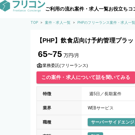
ご利用の流れ
案件・求人一覧
お役立ちコ
TOP
>
案件・求人一覧
>
PHPのフリーランス案件・求人一
【PHP】飲食店向け予約管理プラッ
65~75
万円/月
業務委託(フリーランス)
この案件・求人について話を聞いてみる
特徴
週5日／長期案件
業界
WEBサービス
職種
サーバーサイドエンジ