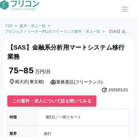
TOP
>
案件・求人一覧
>
プロジェクトリーダー(PL)のフリーランス案件・求人一覧
>
【SAS】金融
系分析用マー
トシステム移
【SAS】金融系分析用マートシステム移行
行業務
業務
75~85
万円/月
南大沢
(
東京都
)
業務委託(フリーランス)
2025/01/21
この案件・求人について話を聞いてみる
特徴
週5日／一部リモート
業界
銀行