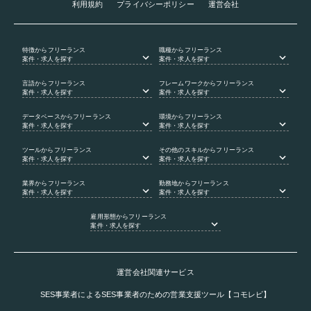
利用規約
プライバシーポリシー
運営会社
特徴
からフリーランス
職種
からフリーランス
案件・求人を探す
案件・求人を探す
言語
からフリーランス
フレームワーク
からフリーランス
案件・求人を探す
案件・求人を探す
データベース
からフリーランス
環境
からフリーランス
案件・求人を探す
案件・求人を探す
ツール
からフリーランス
その他のスキル
からフリーランス
案件・求人を探す
案件・求人を探す
業界
からフリーランス
勤務地
からフリーランス
案件・求人を探す
案件・求人を探す
雇用形態
からフリーランス
案件・求人を探す
運営会社関連サービス
SES事業者によるSES事業者のための営業支援ツール【コモレビ】