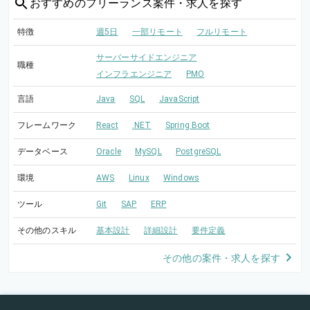
おすすめの
フリーランス案件・求人を探す
特徴
週5日
一部リモート
フルリモート
サーバーサイドエンジニア
職種
インフラエンジニア
PMO
言語
Java
SQL
JavaScript
フレームワーク
React
.NET
Spring Boot
データベース
Oracle
MySQL
PostgreSQL
環境
AWS
Linux
Windows
ツール
Git
SAP
ERP
その他のスキル
基本設計
詳細設計
要件定義
その他の案件・求人を探す