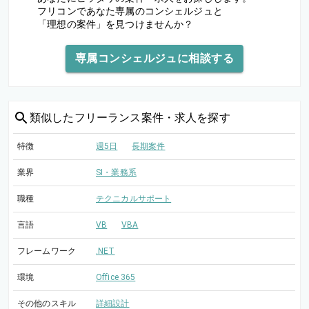
フリコンであなた専属のコンシェルジュと
「理想の案件」を見つけませんか？
専属コンシェルジュに相談する
類似した
フリーランス案件・求人を探す
特徴
週5日
長期案件
業界
SI・業務系
職種
テクニカルサポート
言語
VB
VBA
フレームワーク
.NET
環境
Office 365
その他のスキル
詳細設計