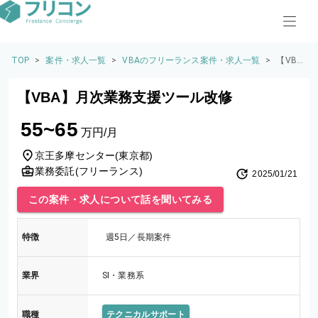
TOP
>
案件・求人一覧
>
VBAのフリーランス案件・求人一覧
>
【VB
A】月
次業務
【VBA】月次業務支援ツール改修
支援ツ
ール改
55~65
修
万円/月
京王多摩センター
(
東京都
)
業務委託(フリーランス)
2025/01/21
この案件・求人について話を聞いてみる
特徴
週5日／長期案件
業界
SI・業務系
職種
テクニカルサポート