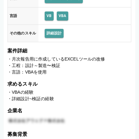
言語
VB
VBA
その他のスキル
詳細設計
案件詳細
・月次報告用に作成しているEXCELツールの改修

・工程：設計～製造〜検証

・言語：VBAを使用
求めるスキル
・VBAの経験

・詳細設計~検証の経験
企業名
募集背景