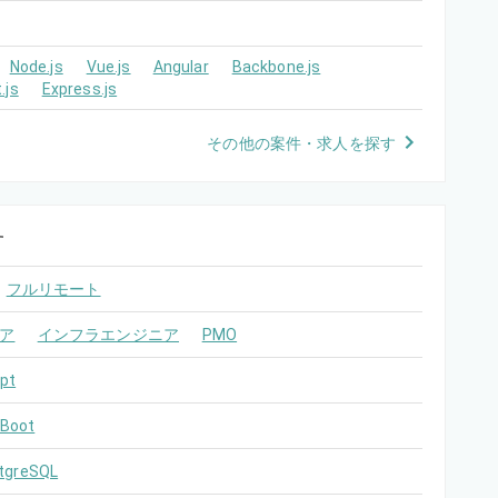
Node.js
Vue.js
Angular
Backbone.js
.js
Express.js
その他の案件・求人を探す
す
フルリモート
ア
インフラエンジニア
PMO
pt
 Boot
tgreSQL