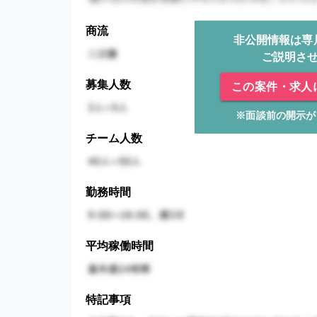
商流
非公開情報は専
ご説明さ
募集人数
この案件・求人
※面談前の開示が
チーム人数
勤務時間
平均稼働時間
特記事項