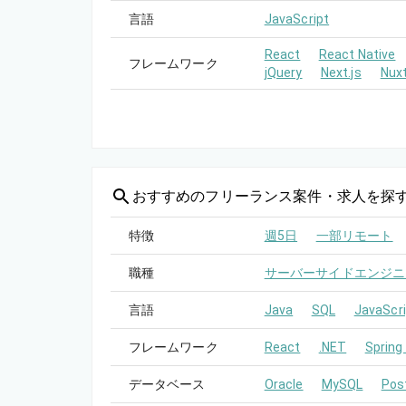
言語
JavaScript
React
React Native
フレームワーク
jQuery
Next.js
Nuxt
おすすめの
フリーランス案件・求人を探
特徴
週5日
一部リモート
職種
サーバーサイドエンジニ
言語
Java
SQL
JavaScri
フレームワーク
React
.NET
Spring
データベース
Oracle
MySQL
Pos