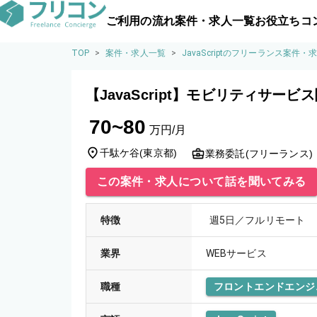
ご利用の流れ
案件・求人一覧
お役立ちコ
TOP
>
案件・求人一覧
>
JavaScriptのフリーランス案件・
【JavaScript】モビリティサー
70~80
万円/月
千駄ケ谷
(
東京都
)
業務委託(フリーランス)
この案件・求人について話を聞いてみる
特徴
週5日／フルリモート
業界
WEBサービス
職種
フロントエンドエンジ