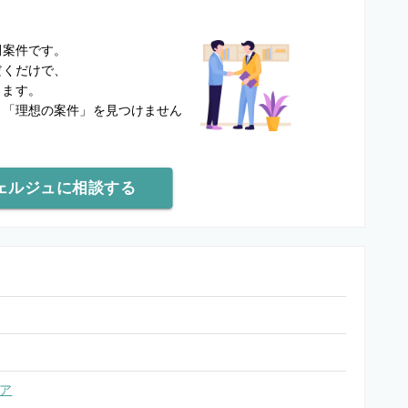
？
開案件です。
だくだけで、
します。
と
「理想の案件」を見つけません
ェルジュに相談する
ア