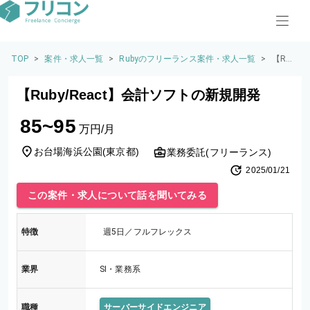
TOP
>
案件・求人一覧
>
Rubyのフリーランス案件・求人一覧
>
【Rub
y/Rea
ct】会
【Ruby/React】会計ソフトの新規開発
計ソ
フト
85~95
の新
万円/月
規開
発
お台場海浜公園
(
東京都
)
業務委託(フリーランス)
2025/01/21
この案件・求人について話を聞いてみる
特徴
週5日／フルフレックス
業界
SI・業務系
職種
サーバーサイドエンジニア