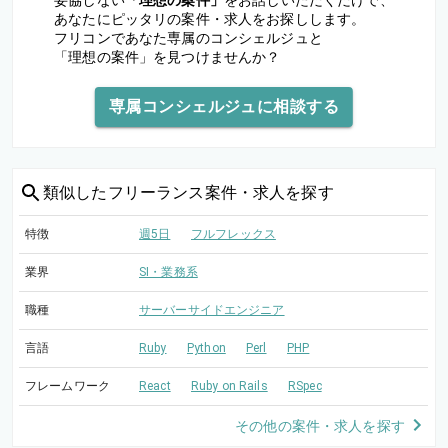
妥協しない
「理想の案件」
をお話しいただくだけで、
あなたにピッタリの案件・求人をお探しします。
フリコンであなた専属のコンシェルジュと
「理想の案件」を見つけませんか？
専属コンシェルジュに相談する
類似した
フリーランス案件・求人を探す
特徴
週5日
フルフレックス
業界
SI・業務系
職種
サーバーサイドエンジニア
言語
Ruby
Python
Perl
PHP
フレームワーク
React
Ruby on Rails
RSpec
その他の案件・求人を探す