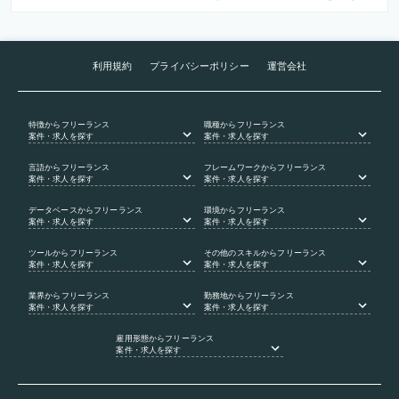
利用規約
プライバシーポリシー
運営会社
特徴
からフリーランス
職種
からフリーランス
案件・求人を探す
案件・求人を探す
言語
からフリーランス
フレームワーク
からフリーランス
案件・求人を探す
案件・求人を探す
データベース
からフリーランス
環境
からフリーランス
案件・求人を探す
案件・求人を探す
ツール
からフリーランス
その他のスキル
からフリーランス
案件・求人を探す
案件・求人を探す
業界
からフリーランス
勤務地
からフリーランス
案件・求人を探す
案件・求人を探す
雇用形態
からフリーランス
案件・求人を探す