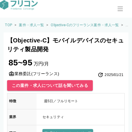
TOP
>
案件・求人一覧
>
Objective-Cのフリーランス案件・求人一覧
>
【O
bje
ctiv
【Objective-C】モバイルデバイスのセキュ
e-
C】
リティ製品開発
モ
バ
85~95
イ
万円/月
ル
デ
業務委託(フリーランス)
2025/01/21
バ
イ
この案件・求人について話を聞いてみる
ス
の
セ
特徴
週5日／フルリモート
キ
ュ
リ
業界
セキュリティ
テ
ィ
製