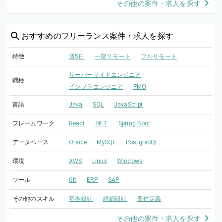
その他の案件・求人を探す
おすすめの
フリーランス案件・求人を探す
特徴
週5日
一部リモート
フルリモート
サーバーサイドエンジニア
職種
インフラエンジニア
PMO
言語
Java
SQL
JavaScript
フレームワーク
React
.NET
Spring Boot
データベース
Oracle
MySQL
PostgreSQL
環境
AWS
Linux
Windows
ツール
Git
ERP
SAP
その他のスキル
基本設計
詳細設計
要件定義
その他の案件・求人を探す